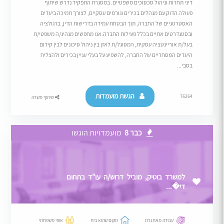
דיני תחרות וניהול סכסוכים משפטיים. במסגרת התפקיד נדרש שיתוף
פעולה הדוק עם מנהלים בכירים וגורמים עסקיים, לצורך תמיכה ביעדים
האסטרטגיים של החברה, תוך הבטחת עמידה בדרישות הדין, ברגולציה
ובסטנדרטים אתיים בכלל פעילות החברה.אנו מחפשים מנהיג/ה משפטי/ת
בעל/ת אוריינטציה עסקית, המסוגל/ת לאזן בין ניהול סיכונים לבין קידום
היעדים המסחריים של החברה, להשפיע על בעלי עניין בכירים ולהצליח
בסבי...
הגשת מועמדות
76264
שיתוף משרה
כבר 8
מועמדויות הוגשו
למשרד בוטיק, מוביל דרוש/ה עו"ד בתחום
די�...
עבודה מאתגרת
מקום שהוא בית
אופי משפחתי