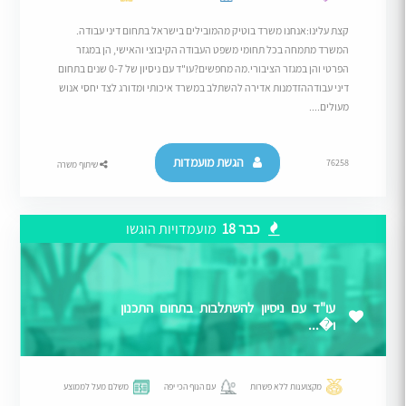
קצת עלינו:אנחנו משרד בוטיק מהמובילים בישראל בתחום דיני עבודה.
המשרד מתמחה בכל תחומי משפט העבודה הקיבוצי והאישי, הן במגזר
הפרטי והן במגזר הציבורי.מה מחפשים?עו"ד עם ניסיון של 0-7 שנים בתחום
דיני עבודההזדמנות אדירה להשתלב במשרד איכותי ומדורג לצד יחסי אנוש
מעולים....
הגשת מועמדות
76258
שיתוף משרה
כבר 18
מועמדויות הוגשו
עו"ד עם ניסיון להשתלבות בתחום התכנון
ו�...
מקצוענות ללא פשרות
עם הנוף הכי יפה
משלם מעל לממוצע