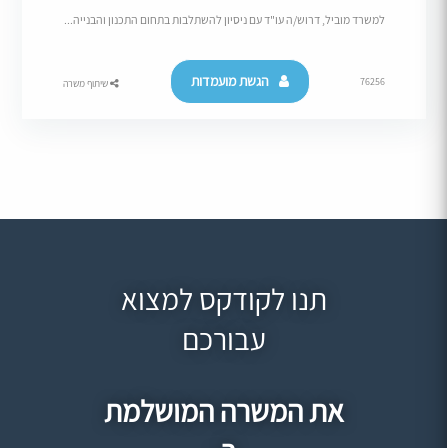
למשרד מוביל, דרוש/ה עו"ד עם ניסיון להשתלבות בתחום התכנון והבנייה...
הגשת מועמדות
76256
שיתוף משרה
תנו לקודקס למצוא
עבורכם
את המשרה המושלמת