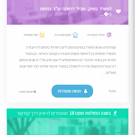
למשרד בוטיק, מוביל דרוש/ה עו"ד בתחום
די�...
עבודה מאתגרת
מקום שהוא בית
אופי משפחתי
קצת עלינו:אנחנו משרד בוטיק מהמובילים בישראל בתחום דיני עבודה.
המשרד מתמחה בכל תחומי משפט העבודה הקיבוצי והאישי, הן במגזר
הפרטי והן במגזר הציבורי.מה מחפשים?עו"ד עם ניסיון של 0-7 שנים בתחום
דיני עבודההזדמנות אדירה להשתלב במשרד איכותי ומדורג לצד יחסי אנוש
מעולים....
הגשת מועמדות
76258
שיתוף משרה
בשנה החולפת זומנו 18
מועמדים לראיון דרך קודקס