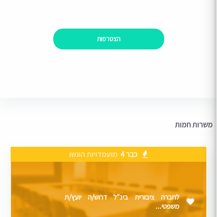
הצטרפות
משרות חמות
כבר 4
מועמדויות הוגשו
לחברה ציבורית בינ"ל דרוש/ה יועץ/ת
משפטי...