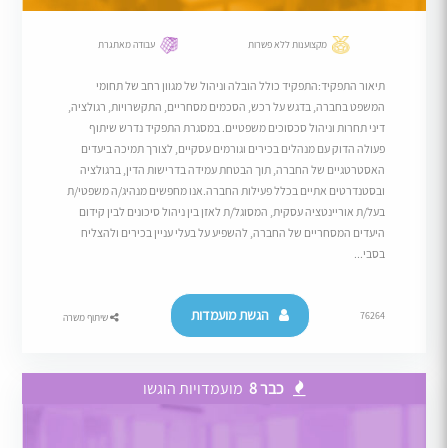
מקצוענות ללא פשרות
עבודה מאתגרת
תיאור התפקיד:התפקיד כולל הובלה וניהול של מגוון רחב של תחומי
המשפט בחברה, בדגש על רכש, הסכמים מסחריים, התקשרויות, רגולציה,
דיני תחרות וניהול סכסוכים משפטיים. במסגרת התפקיד נדרש שיתוף
פעולה הדוק עם מנהלים בכירים וגורמים עסקיים, לצורך תמיכה ביעדים
האסטרטגיים של החברה, תוך הבטחת עמידה בדרישות הדין, ברגולציה
ובסטנדרטים אתיים בכלל פעילות החברה.אנו מחפשים מנהיג/ה משפטי/ת
בעל/ת אוריינטציה עסקית, המסוגל/ת לאזן בין ניהול סיכונים לבין קידום
היעדים המסחריים של החברה, להשפיע על בעלי עניין בכירים ולהצליח
בסבי...
הגשת מועמדות
76264
שיתוף משרה
כבר 8
מועמדויות הוגשו