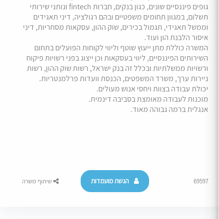
גופים פיננסיים שונים, כגון בנקים, חברות fintech ונותני שירותי
תשלום, במגוון תחומים משפטיים ובהם רגולציה, דיני תאגידים
וממשל תאגידי, תגמול בכירים, שוק ההון, עסקאות מסחריות, דיני
איסור הלבנת הון ועוד.
המשרה כוללת מתן ייעוץ שוטף וליווי לקוחות הפועלים בתחום
השירותים הפיננסיים, ליווי בעסקאות וכן ייצוג בפני רשויות פיקוח
ורשויות ממשלתיות ובכלל זה בנק ישראל, רשות שוק ההון, רשות
ניירות ערך, משרד המשפטים, הכנסת וועדות פרלמנטריות.
יכולת עבודה בצוות ויחסי אנוש מעולים.
מוכנות לעבודה מאומצת בסביבה דינמית.
אנגלית ברמה גבוהה מאוד.
הגשת מועמדות
69597
שיתוף משרה