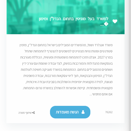
למשרד בעל מוניטין בתחום הנדל"ן ומימון
�...
משרד אנגלרד ושות’, מהמשרדים המובילים בישראל בתחום הנדל”ן, מזמין
סטודנטים וסטודנטיות מצטיינים למשפטים להצטרף להתמחות שתחל
במרץ 2027. אצלנו תזכו להתמחות משמעותית ומעשית, הכוללת מעורבות
בעסקאות מהגדולות והמורכבות במשק, לצד עבודה שוטפת עם עורכי דין
ושותפים מהמובילים בתחום. ההתמחות במשרד מעניקה חשיפה לעולמות
הנדל”ן, המימון והבנקאות, תוך ליווי עסקאות מורכבות, עבודה משפטית
מגוונת, למידה מקצועית יומיומית והשתלבות בסביבת עבודה איכותית,
מקצועית ומשפחתית. קיימת אפשרות להשתלב במשרת טרום-התמחות.
אם אתם מחפשי...
הגשת מועמדות
76262
שיתוף משרה