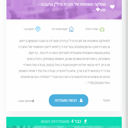
מחלקה משפטית של חברת נדל"ן ברעננה -
מוע�...
אווירה כיפית
מקום שהוא בית
מיקום פגז
למחלקה משפטית של חברת נדל"ן גדולה ומובילה ברעננה העוסקת בייזום
וביצוע דרוש/ה טרום/מתמחה בעריכת דין לסיוע ליועץ המשפטי של החברה
במתן מעטפת משפטית ותפעולית לפעילות החברה לרבות - בדיקות
משפטיות, ניסוח חוזים מסוגים שונים, תוספות ונספחים, ניהול נכסים
מניבים, ליווי בנקאי של פרויקטים ועבודה מול בנקים, עבודה מול משרדי
עורכי דין מהמובילים בארץ, סיוע בליטיגציה, עבודה אל מול רשויות השונות,
מכתבים משפטיים אדמינסטרציה מורכבת ועוד.**התחלה כטרום מתמחה
החל מ09/2026**...
הגשת מועמדות
76265
שיתוף משרה
כבר 4
מועמדויות הוגשו