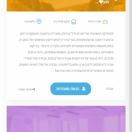
מוע�...
אווירה כיפית
מקום שהוא בית
מיקום פגז
למחלקה משפטית של חברת נדל"ן גדולה ומובילה ברעננה העוסקת בייזום
וביצוע דרוש/ה טרום/מתמחה בעריכת דין לסיוע ליועץ המשפטי של החברה
במתן מעטפת משפטית ותפעולית לפעילות החברה לרבות - בדיקות
משפטיות, ניסוח חוזים מסוגים שונים, תוספות ונספחים, ניהול נכסים
מניבים, ליווי בנקאי של פרויקטים ועבודה מול בנקים, עבודה מול משרדי
עורכי דין מהמובילים בארץ, סיוע בליטיגציה, עבודה אל מול רשויות השונות,
מכתבים משפטיים אדמינסטרציה מורכבת ועוד....
הגשת מועמדות
76266
שיתוף משרה