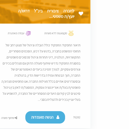
לחברה ציבורית בינ"ל דרוש/ה
יועץ/ת משפטי...
מקצוענות ללא פשרות
עבודה מאתגרת
תיאור התפקיד:התפקיד כולל הובלה וניהול של מגוון רחב של
תחומי המשפט בחברה, בדגש על רכש, הסכמים מסחריים,
התקשרויות, רגולציה, דיני תחרות וניהול סכסוכים משפטיים.
במסגרת התפקיד נדרש שיתוף פעולה הדוק עם מנהלים בכירים
וגורמים עסקיים, לצורך תמיכה ביעדים האסטרטגיים של
החברה, תוך הבטחת עמידה בדרישות הדין, ברגולציה
ובסטנדרטים אתיים בכלל פעילות החברה.אנו מחפשים מנהיג/ה
משפטי/ת בעל/ת אוריינטציה עסקית, המסוגל/ת לאזן בין ניהול
סיכונים לבין קידום היעדים המסחריים של החברה, להשפיע על
בעלי עניין בכירים ולהצליח בסבי...
הגשת מועמדות
76282
שיתוף משרה