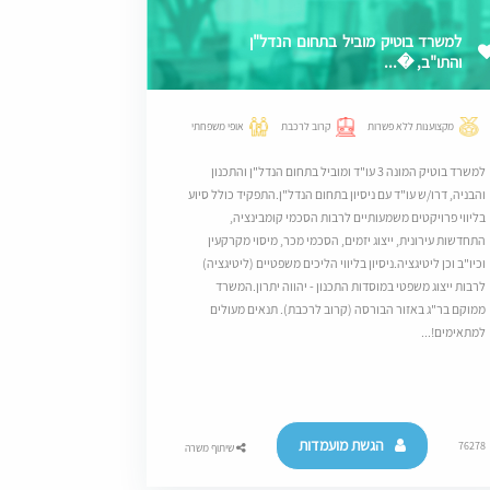
למשרד בוטיק מוביל בתחום הנדל"ן
והתו"ב, �...
מקצוענות ללא פשרות
קרוב לרכבת
אופי משפחתי
למשרד בוטיק המונה 3 עו"ד ומוביל בתחום הנדל"ן והתכנון
והבניה, דרו/ש עו"ד עם ניסיון בתחום הנדל"ן.התפקיד כולל סיוע
בליווי פרויקטים משמעותיים לרבות הסכמי קומבינציה,
התחדשות עירונית, ייצוג יזמים, הסכמי מכר, מיסוי מקרקעין
וכיו"ב וכן ליטיגציה.ניסיון בליווי הליכים משפטיים (ליטיגציה)
לרבות ייצוג משפטי במוסדות התכנון - יהווה יתרון.המשרד
ממוקם בר"ג באזור הבורסה (קרוב לרכבת). תנאים מעולים
למתאימים!...
הגשת מועמדות
76278
שיתוף משרה