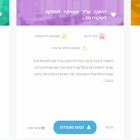
דרוש/ה עו"ד מצטיין/ת למחלקת
ליטיגציה מס...
קרוב לרכבת
מקצוענות ללא פשרות
מתגאה בצמיחה אורגנית
למשרד איכותי ובינוני בגודלו דרוש/ה עו"ד עם ניסיון של 6-8
שנים, להשתלבות במחלקת ליטיגציהנדרשת אנגלית ברמה
טובה!יכולת עבודה עצמאית, סדר וארגון ויכולת ביטוי ברמה
גבוהה....
הגשת מועמדות
76279
שיתוף משרה