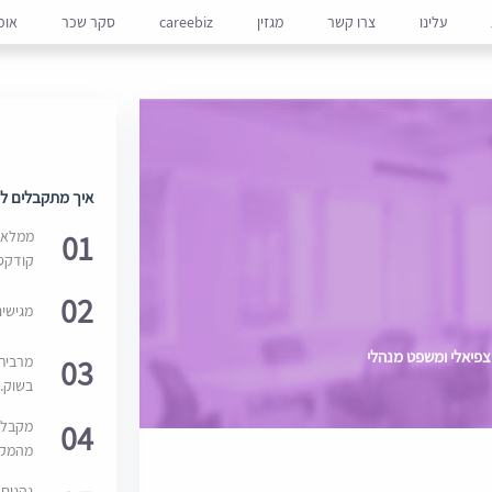
עלינו
צרו קשר
מגזין
careebiz
סקר שכר
אופ
איך מתקבלים למ
01
ממלאים
קודקס
02
מגישי
צפיאלי ומשפט מנהלי
03
מרבית
בשוק. 
04
מקבלי
מהמקור
נהנים 