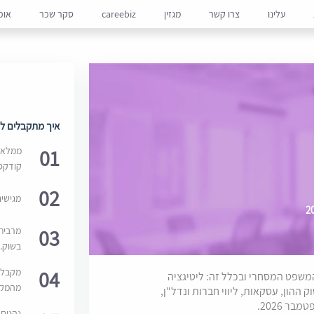
עלינו
צרו קשר
מגזין
careebiz
סקר שכר
אופ
איך מתקבלים למ
01
ממלאים
קודקס
02
מגישי
03
מרבית
בשוק. 
04
מקבלי
משפט המסחרי ובכלל זה: ליטיגציה
מהמקור
 ההון, עסקאות, ליווי חברות ונדל"ן,
נהנים 