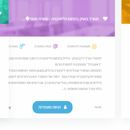
משרד בוטיק בתחום הליטיגציה - משרת סטוד�...
מקצוענות ללא פשרות
עבודה מאתגרת
נמצא בחוד החנית
למשרד עורכי דין בוטיק - עילית בתחום הליטיגציה דרוש/ה סטודנט/ית מצטיינים ב
״ראש גדול״ ומוטיבציה למשרת טרום
התמחות.המשרד מנהל תיקי ליטיגציה גדולים במגוון תחומי המשפט האזרחי מנהלי/
מסחריות/נזיקין/דיני עבודה ועוד. ייחודו של המשרד הוא בניהול תיקי ליטיגציה
גדולים או סבוכים משפטית, בעלי עניין וגיוון רב.אנו רואים את הסטודנטים שלנו כח
בלתי נפרד מהצות המשפטי, ה...
הגשת מועמדות
76245
שיתוף 