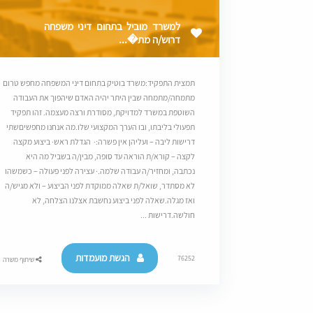
למשרד מוביל בתחום דיני משפחה
דרוש/ה מת�...
תמצית התפקיד:משרד בוטיק בתחום דיני המשפחה מחפש טרום
מתמחה/מתמחה שבין היתר יהיה האדם שיהפוך את העבודה
השוטפת במשרד למדויקת, מסודרת ורצה מעצמה. זהו תפקיד
תפעולי בליבתו, ובו הערך המקצועי שלו.מה אנחנו מחפשיםשתי
דרישות ליבה – ועליהן אין פשרה:· הגדלת ראש· ביצוע מקצה
לקצה – קורא/ת הוראה עד סופה, מבין/ה בשביל מה היא
נכתבה, ומחזיר/ה עבודה שלמה.· עצירה לפני פעולה – כשמשהו
לא מסתדר, שואל/ת שאלה ממוקדת לפני הביצוע – ולא מגיש/ה
ואז מגלה.שאלה לפני ביצוע נחשבת אצלנו הצלחה, לא
חולשה.דרישות ...
הגשת מועמדות
76252
שיתוף משרה