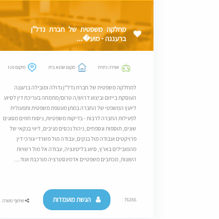
מחלקה משפטית של חברת נדל"ן
ברעננה - מוע�...
אווירה כיפית
מקום שהוא בית
מיקום פגז
למחלקה משפטית של חברת נדל"ן גדולה ומובילה ברעננה
העוסקת בייזום וביצוע דרוש/ה טרום/מתמחה בעריכת דין לסיוע
ליועץ המשפטי של החברה במתן מעטפת משפטית ותפעולית
לפעילות החברה לרבות - בדיקות משפטיות, ניסוח חוזים מסוגים
שונים, תוספות ונספחים, ניהול נכסים מניבים, ליווי בנקאי של
פרויקטים ועבודה מול בנקים, עבודה מול משרדי עורכי דין
מהמובילים בארץ, סיוע בליטיגציה, עבודה אל מול רשויות
השונות, מכתבים משפטיים אדמינסטרציה מורכבת ועוד....
הגשת מועמדות
76266
שיתוף משרה