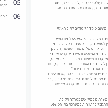
05
ה מעולה בכתב ובעל פה, יכולת ניתוח
התנאי
טיים, תקשורת בינאישית טובה, יושרה
06
פותחי
יה, מטעם מוסד הלימודים לתיק האישי
קים במערכת בתי המשפט לתיק האישי
ין למועמד קרובי משפחה במערכת בתי
והל 01-09 המופיע באתר האינטרנט של הרשות השופטת, העוסק
ת בתי המשפט ובסייגים שנקבעו על ידי
ר על קרבת משפחה במערכת בתי המשפט,
ן להוריד את הטופס דרך אתר קודקס, תחת
ים נוספים - מגזר ציבורי".
 ממוסד לימודים האקדמי ומלשכת עורכי
רבות: בדיקה ביטחונית, קרבה משפחתית
 ומשרתים במילואים במהלך תקופת
להתקבל להתמחות במערכת בתי המשפט,