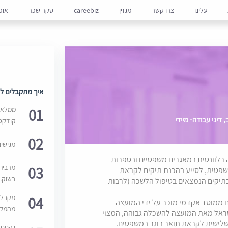
עלינו
צרו קשר
מגזין
careebiz
סקר שכר
אופ
איך מתקבלים למ
01
ממלאים
 דיני עבודה- מיידי
קודקס
02
מגישי
רלוונטית במאגרים משפטיים ובספרות
03
מרבית
שפטית, לסייע בהכנת תיקים לקראת
בשוק. 
בתיקים הנמצאים בטיפול הלשכה (לרבות
04
מקבלי
 ממוסד אקדמי מוכר על ידי המועצה
מהמקור
שראל מאת המועצה להשכלה גבוהה, המצוי
 שלישית לקראת תואר בוגר במשפטים.
נהנים 