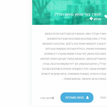
למשרד בעל מוניטין בתחום הנדל"ן
ומימון �...
משרד אנגלרד ושות’, מהמשרדים המובילים בישראל בתחום
הנדל”ן, מזמין סטודנטים וסטודנטיות מצטיינים למשפטים
להצטרף להתמחות שתחל במרץ 2027. אצלנו תזכו להתמחות
משמעותית ומעשית, הכוללת מעורבות בעסקאות מהגדולות
והמורכבות במשק, לצד עבודה שוטפת עם עורכי דין ושותפים
מהמובילים בתחום. ההתמחות במשרד מעניקה חשיפה לעולמות
הנדל”ן, המימון והבנקאות, תוך ליווי עסקאות מורכבות, עבודה
משפטית מגוונת, למידה מקצועית יומיומית והשתלבות בסביבת
עבודה איכותית, מקצועית ומשפחתית. קיימת אפשרות להשתלב
במשרת טרום-התמחות. אם אתם מחפשי...
הגשת מועמדות
76262
שיתוף משרה