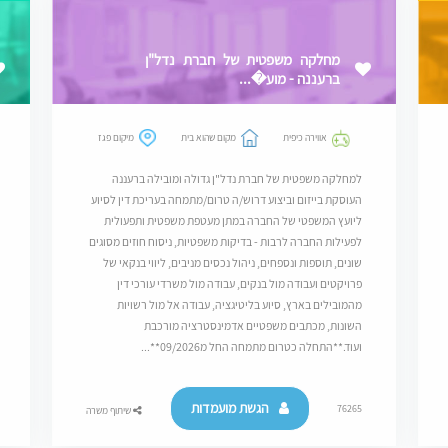
מחלקה משפטית של חברת נדל"ן
ברעננה - מוע�...
אווירה כיפית
מקום שהוא בית
מיקום פגז
למחלקה משפטית של חברת נדל"ן גדולה ומובילה ברעננה
העוסקת בייזום וביצוע דרוש/ה טרום/מתמחה בעריכת דין לסיוע
ליועץ המשפטי של החברה במתן מעטפת משפטית ותפעולית
לפעילות החברה לרבות - בדיקות משפטיות, ניסוח חוזים מסוגים
שונים, תוספות ונספחים, ניהול נכסים מניבים, ליווי בנקאי של
פרויקטים ועבודה מול בנקים, עבודה מול משרדי עורכי דין
מהמובילים בארץ, סיוע בליטיגציה, עבודה אל מול רשויות
השונות, מכתבים משפטיים אדמינסטרציה מורכבת
ועוד.**התחלה כטרום מתמחה החל מ09/2026**...
הגשת מועמדות
76265
שיתוף משרה