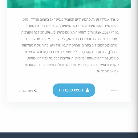
משרד אנגלרד ושות’, מהמשרדים המובילים בישראל בתחום הנדל”ן, מזמין
סטודנטים וסטודנטיות מצטיינים למשפטים להצטרף להתמחות שתחל
במרץ 2027. אצלנו תזכו להתמחות משמעותית ומעשית, הכוללת מעורבות
בעסקאות מהגדולות והמורכבות במשק, לצד עבודה שוטפת עם עורכי דין
ושותפים מהמובילים בתחום. ההתמחות במשרד מעניקה חשיפה לעולמות
הנדל”ן, המימון והבנקאות, תוך ליווי עסקאות מורכבות, עבודה משפטית
מגוונת, למידה מקצועית יומיומית והשתלבות בסביבת עבודה איכותית,
מקצועית ומשפחתית. קיימת אפשרות להשתלב במשרת טרום-התמחות.
אם אתם מחפשי...
הגשת מועמדות
76262
שיתוף משרה