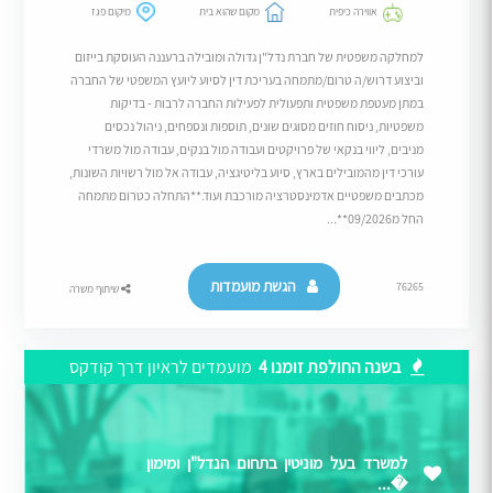
אווירה כיפית
מקום שהוא בית
מיקום פגז
למחלקה משפטית של חברת נדל"ן גדולה ומובילה ברעננה העוסקת בייזום
וביצוע דרוש/ה טרום/מתמחה בעריכת דין לסיוע ליועץ המשפטי של החברה
במתן מעטפת משפטית ותפעולית לפעילות החברה לרבות - בדיקות
משפטיות, ניסוח חוזים מסוגים שונים, תוספות ונספחים, ניהול נכסים
מניבים, ליווי בנקאי של פרויקטים ועבודה מול בנקים, עבודה מול משרדי
עורכי דין מהמובילים בארץ, סיוע בליטיגציה, עבודה אל מול רשויות השונות,
מכתבים משפטיים אדמינסטרציה מורכבת ועוד.**התחלה כטרום מתמחה
החל מ09/2026**...
הגשת מועמדות
76265
שיתוף משרה
בשנה החולפת זומנו 4
מועמדים לראיון דרך קודקס
למשרד בעל מוניטין בתחום הנדל"ן ומימון
�...