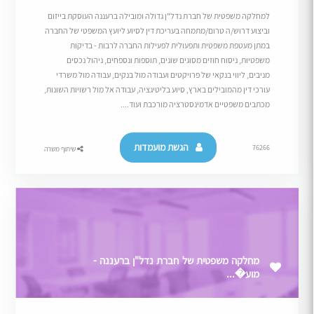
למחלקה משפטית של חברת נדל"ן גדולה ומובילה ברעננה העוסקת בייזום
וביצוע דרוש/ה טרום/מתמחה בעריכת דין לסיוע ליועץ המשפטי של החברה
במתן מעטפת משפטית ותפעולית לפעילות החברה לרבות - בדיקות
משפטיות, ניסוח חוזים מסוגים שונים, תוספות ונספחים, ניהול נכסים
מניבים, ליווי בנקאי של פרויקטים ועבודה מול בנקים, עבודה מול משרדי
עורכי דין מהמובילים בארץ, סיוע בליטיגציה, עבודה אל מול רשויות השונות,
מכתבים משפטיים אדמינסטרציה מורכבת ועוד....
הגשת מועמדות
76266
שיתוף משרה
מחלקה משפטית של חברת נדל"ן ברעננה -
מוע�...