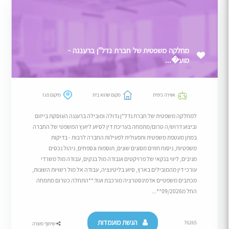
מחלקה משפטית של חברת נדל"ן ברעננה -
מוע�...
אווירה כיפית
מקום שהוא בית
מיקום פגז
למחלקה משפטית של חברת נדל"ן גדולה ומובילה ברעננה העוסקת בייזום
וביצוע דרוש/ה טרום/מתמחה בעריכת דין לסיוע ליועץ המשפטי של החברה
במתן מעטפת משפטית ותפעולית לפעילות החברה לרבות - בדיקות
משפטיות, ניסוח חוזים מסוגים שונים, תוספות ונספחים, ניהול נכסים
מניבים, ליווי בנקאי של פרויקטים ועבודה מול בנקים, עבודה מול משרדי
עורכי דין מהמובילים בארץ, סיוע בליטיגציה, עבודה אל מול רשויות השונות,
מכתבים משפטיים אדמינסטרציה מורכבת ועוד.**התחלה כטרום מתמחה
החל מ09/2026**...
הגשת מועמדות
76265
שיתוף משרה