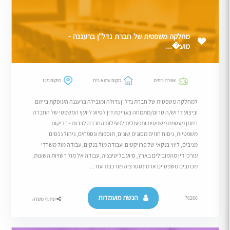
מחלקה משפטית של חברת נדל"ן ברעננה -
מוע�...
אווירה כיפית
מקום שהוא בית
מיקום פגז
למחלקה משפטית של חברת נדל"ן גדולה ומובילה ברעננה העוסקת בייזום
וביצוע דרוש/ה טרום/מתמחה בעריכת דין לסיוע ליועץ המשפטי של החברה
במתן מעטפת משפטית ותפעולית לפעילות החברה לרבות - בדיקות
משפטיות, ניסוח חוזים מסוגים שונים, תוספות ונספחים, ניהול נכסים
מניבים, ליווי בנקאי של פרויקטים ועבודה מול בנקים, עבודה מול משרדי
עורכי דין מהמובילים בארץ, סיוע בליטיגציה, עבודה אל מול רשויות השונות,
מכתבים משפטיים אדמינסטרציה מורכבת ועוד....
הגשת מועמדות
76266
שיתוף משרה