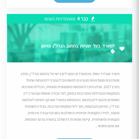
כבר 4
מועמדויות הוגשו
למשרד בעל מוניטין בתחום הנדל"ן ומימון
�...
משרד אנגלרד ושות’, מהמשרדים המובילים בישראל בתחום הנדל”ן, מזמין
סטודנטים וסטודנטיות מצטיינים למשפטים להצטרף להתמחות שתחל
במרץ 2027. אצלנו תזכו להתמחות משמעותית ומעשית, הכוללת מעורבות
בעסקאות מהגדולות והמורכבות במשק, לצד עבודה שוטפת עם עורכי דין
ושותפים מהמובילים בתחום. ההתמחות במשרד מעניקה חשיפה לעולמות
הנדל”ן, המימון והבנקאות, תוך ליווי עסקאות מורכבות, עבודה משפטית
מגוונת, למידה מקצועית יומיומית והשתלבות בסביבת עבודה איכותית,
מקצועית ומשפחתית. קיימת אפשרות להשתלב במשרת טרום-התמחות.
אם אתם מחפשי...