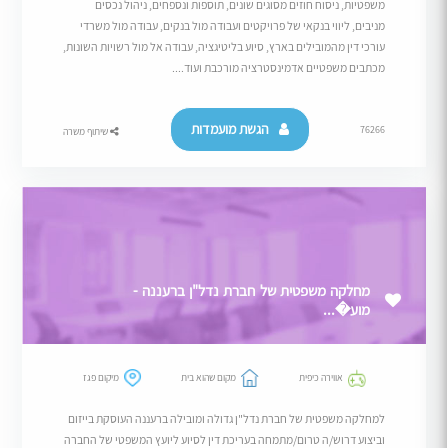
משפטיות, ניסוח חוזים מסוגים שונים, תוספות ונספחים, ניהול נכסים
מניבים, ליווי בנקאי של פרויקטים ועבודה מול בנקים, עבודה מול משרדי
עורכי דין מהמובילים בארץ, סיוע בליטיגציה, עבודה אל מול רשויות השונות,
מכתבים משפטיים אדמינסטרציה מורכבת ועוד....
הגשת מועמדות
76266
שיתוף משרה
מחלקה משפטית של חברת נדל"ן ברעננה -
מוע�...
אווירה כיפית
מקום שהוא בית
מיקום פגז
למחלקה משפטית של חברת נדל"ן גדולה ומובילה ברעננה העוסקת בייזום
וביצוע דרוש/ה טרום/מתמחה בעריכת דין לסיוע ליועץ המשפטי של החברה