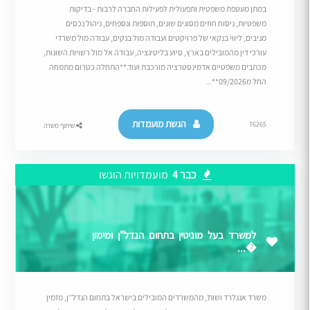
במתן מעטפת משפטית ותפעולית לפעילות החברה לרבות - בדיקות
משפטיות, ניסוח חוזים מסוגים שונים, תוספות ונספחים, ניהול נכסים
מניבים, ליווי בנקאי של פרויקטים ועבודה מול בנקים, עבודה מול משרדי
עורכי דין מהמובילים בארץ, סיוע בליטיגציה, עבודה אל מול רשויות השונות,
מכתבים משפטיים אדמינסטרציה מורכבת ועוד.**התחלה כטרום מתמחה
החל מ09/2026**...
הגשת מועמדות
76265
שיתוף משרה
כבר 4
מועמדויות הוגשו
למשרד בעל מוניטין בתחום הנדל"ן ומימון
�...
משרד אנגלרד ושות’, מהמשרדים המובילים בישראל בתחום הנדל”ן, מזמין