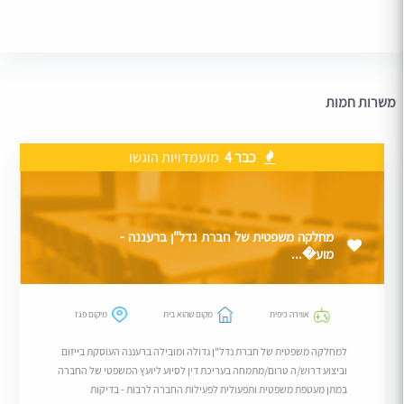
משרות חמות
כבר 4
מועמדויות הוגשו
מחלקה משפטית של חברת נדל"ן ברעננה -
מוע�...
אווירה כיפית
מקום שהוא בית
מיקום פגז
למחלקה משפטית של חברת נדל"ן גדולה ומובילה ברעננה העוסקת בייזום
וביצוע דרוש/ה טרום/מתמחה בעריכת דין לסיוע ליועץ המשפטי של החברה
במתן מעטפת משפטית ותפעולית לפעילות החברה לרבות - בדיקות