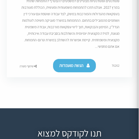
סטודנטים וסטודנטיות מצטיינים למשפטים להצטרף להתמחות שתחל
במרץ 2027. אצלנו תזכו להתמחות משמעותית ומעשית, הכוללת מעורבות
בעסקאות מהגדולות והמורכבות במשק, לצד עבודה שוטפת עם עורכי דין
ושותפים מהמובילים בתחום. ההתמחות במשרד מעניקה חשיפה לעולמות
הנדל”ן, המימון והבנקאות, תוך ליווי עסקאות מורכבות, עבודה משפטית
מגוונת, למידה מקצועית יומיומית והשתלבות בסביבת עבודה איכותית,
מקצועית ומשפחתית. קיימת אפשרות להשתלב במשרת טרום-התמחות.
אם אתם מחפשי...
הגשת מועמדות
76262
שיתוף משרה
תנו לקודקס למצוא