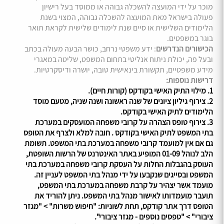
מוכר על ידי המועצה להשכלה גבוהה או ממוסד בעל רישיון
פעולה בישראל מאת המועצה להשכלה גבוהה, המצוי בשנת
הלימודים השלישית או סיים שנת לימודים שלישית לקראת תואר
בוגר במשפטים.
הכישורים הנדרשים
: ידע משפטי נרחב, כושר הבעה מעולה בכתב
ובעל פה, יכולת ניתוח אנליטי בתחום המשפט, שליטה במאגרי
מידע משפטיים, תקשורת בינאישית טובה, יושרה ודיסקרטיות.
דרישות נוספות:
1. מילוי התיק האישי בקודקס (קורות חיים).
2. צירוף גיליון ציונים של שנה ראשונה ושנה שניה, מטעם מוסד
הלימודים לתיק האישי בקודקס.
3. צירוף טופס הצהרה על קרובי משפחה המועסקים במערכת
בתי המשפט לתיק האישי בקודקס . חובה למלא ולצרף את הטופס
גם אם אין למועמד קרובי משפחה במערכת בתי המשפט. תשומת
הלב לנוהל 01-09 המופיע באתר האינטרנט של הרשות השופטת,
העוסק בהגבלות החלות על העסקת קרובי משפחה במערכת בתי
המשפט ובסייגים שנקבעו על ידי מנהל בתי המשפט לעניין זה.
מועמד אשר יצהיר על קרבת משפחה במערכת בתי המשפט,
תועבר מועמדותו לאישור מנהל בתי המשפט. ניתן להוריד את
הטופס דרך אתר קודקס, תחת לשוניות: "חיפוש משרות" > "מגזר
ציבורי" > "טפסים נוספים - מגזר ציבורי".