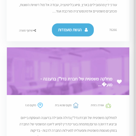
עורכי דין מהמובילים בארץ, סיוע בליטיגציה, עבודה אל מול רשויות השונות,
מכתבים משפטיים אדמינסטרציה מורכבת ועוד....
הגשת מועמדות
76266
שיתוף משרה
מחלקה משפטית של חברת נדל"ן ברעננה -
מוע�...
אווירה כיפית
מקום שהוא בית
מיקום פגז
למחלקה משפטית של חברת נדל"ן גדולה ומובילה ברעננה העוסקת בייזום
וביצוע דרוש/ה טרום/מתמחה בעריכת דין לסיוע ליועץ המשפטי של החברה
במתן מעטפת משפטית ותפעולית לפעילות החברה לרבות - בדיקות