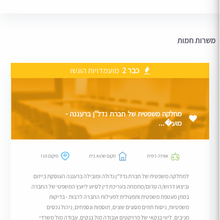
משרות חמות
כבר 2
מועמדויות הוגשו
מחלקה משפטית של חברת נדל"ן ברעננה -
מוע�...
אווירה כיפית
מקום שהוא בית
מיקום פגז
למחלקה משפטית של חברת נדל"ן גדולה ומובילה ברעננה העוסקת בייזום
וביצוע דרוש/ה טרום/מתמחה בעריכת דין לסיוע ליועץ המשפטי של החברה
במתן מעטפת משפטית ותפעולית לפעילות החברה לרבות - בדיקות
משפטיות, ניסוח חוזים מסוגים שונים, תוספות ונספחים, ניהול נכסים
מניבים, ליווי בנקאי של פרויקטים ועבודה מול בנקים, עבודה מול משרדי