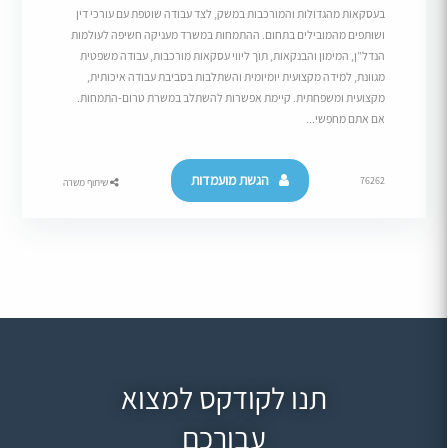
בעסקאות מהגדולות והמורכבות במשק, לצד עבודה שוטפת עם עורכי דין
ושותפים מהמובילים בתחום. ההתמחות במשרד מעניקה חשיפה לעולמות
הנדל”ן, המימון והבנקאות, תוך ליווי עסקאות מורכבות, עבודה משפטית
מגוונת, למידה מקצועית יומיומית והשתלבות בסביבת עבודה איכותית,
מקצועית ומשפחתית. קיימת אפשרות להשתלב במשרת טרום-התמחות.
אם אתם מחפשי...
הגשת מועמדות
76262
שיתוף משרה
תנו לקודקס למצוא
עבורכם