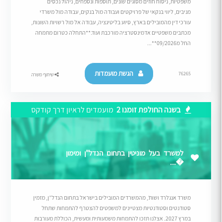
משפטיות, ניסוח חוזים מסוגים שונים, תוספות ונספחים, ניהול נכסים
מניבים, ליווי בנקאי של פרויקטים ועבודה מול בנקים, עבודה מול משרדי
עורכי דין מהמובילים בארץ, סיוע בליטיגציה, עבודה אל מול רשויות השונות,
מכתבים משפטיים אדמינסטרציה מורכבת ועוד.**התחלה כטרום מתמחה
החל מ09/2026**...
הגשת מועמדות
76265
שיתוף משרה
בשנה החולפת זומנו 2
מועמדים לראיון דרך קודקס
למשרד בעל מוניטין בתחום הנדל"ן ומימון
�...
משרד אנגלרד ושות’, מהמשרדים המובילים בישראל בתחום הנדל”ן, מזמין
סטודנטים וסטודנטיות מצטיינים למשפטים להצטרף להתמחות שתחל
במרץ 2027. אצלנו תזכו להתמחות משמעותית ומעשית, הכוללת מעורבות