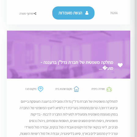
הגשת מועמדות
76266
שיתוף משרה
מחלקה משפטית של חברת נדל"ן ברעננה -
מוע�...
אווירה כיפית
מקום שהוא בית
מיקום פגז
למחלקה משפטית של חברת נדל"ן גדולה ומובילה ברעננה העוסקת בייזום
וביצוע דרוש/ה טרום/מתמחה בעריכת דין לסיוע ליועץ המשפטי של החברה
במתן מעטפת משפטית ותפעולית לפעילות החברה לרבות - בדיקות
משפטיות, ניסוח חוזים מסוגים שונים, תוספות ונספחים, ניהול נכסים
מניבים, ליווי בנקאי של פרויקטים ועבודה מול בנקים, עבודה מול משרדי
עורכי דין מהמובילים בארץ, סיוע בליטיגציה, עבודה אל מול רשויות השונות,