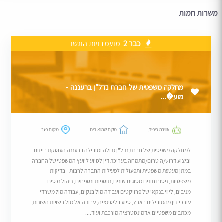
משרות חמות
כבר 2
מועמדויות הוגשו
מחלקה משפטית של חברת נדל"ן ברעננה -
מוע�...
אווירה כיפית
מקום שהוא בית
מיקום פגז
למחלקה משפטית של חברת נדל"ן גדולה ומובילה ברעננה העוסקת בייזום
וביצוע דרוש/ה טרום/מתמחה בעריכת דין לסיוע ליועץ המשפטי של החברה
במתן מעטפת משפטית ותפעולית לפעילות החברה לרבות - בדיקות
משפטיות, ניסוח חוזים מסוגים שונים, תוספות ונספחים, ניהול נכסים
מניבים, ליווי בנקאי של פרויקטים ועבודה מול בנקים, עבודה מול משרדי
עורכי דין מהמובילים בארץ, סיוע בליטיגציה, עבודה אל מול רשויות השונות,
מכתבים משפטיים אדמינסטרציה מורכבת ועוד....