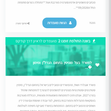
מכתבים משפטיים אדמינסטרציה מורכבת ועוד.**התחלה כטרום מתמחה
החל מ09/2026**...
הגשת מועמדות
76265
שיתוף משרה
בשנה החולפת זומנו 2
מועמדים לראיון דרך קודקס
למשרד בעל מוניטין בתחום הנדל"ן ומימון
�...
משרד אנגלרד ושות’, מהמשרדים המובילים בישראל בתחום הנדל”ן, מזמין
סטודנטים וסטודנטיות מצטיינים למשפטים להצטרף להתמחות שתחל
במרץ 2027. אצלנו תזכו להתמחות משמעותית ומעשית, הכוללת מעורבות
בעסקאות מהגדולות והמורכבות במשק, לצד עבודה שוטפת עם עורכי דין
ושותפים מהמובילים בתחום. ההתמחות במשרד מעניקה חשיפה לעולמות
הנדל”ן, המימון והבנקאות, תוך ליווי עסקאות מורכבות, עבודה משפטית