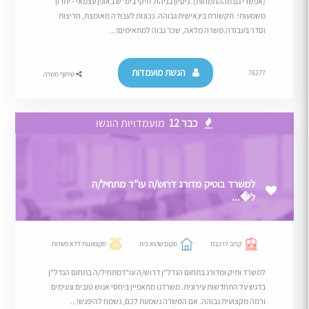
(אפשרי גם מההתמחות). ניסיון בניהול תיקי בימ"ש באופן עצמאי - יתרון
משמעותי. תקשורת בינאישית גבוהה. נכונות לעבודה מאומצת, חריצות
וסדר בעבודה.משרה מלאה, שכר גבוה למתאימים!...
הגשת מועמדות
76277
שיתוף משרה
כבר 12
מועמדויות הוגשו
למשרד בוטיק מדורג דרוש/ה עו"ד מתחיל/ה
ל�...
קרוב לרכבת
מקום שהוא בית
מקצוענות ללא פשרות
למשרד ותיק ומדורג בתחום הנדל"ן דרוש/ה עו"דמתחיל/ה בתחום הנדל"ן
בדגש על התחדשות עירונית. משרדנו מתאפיין ביחסי אנוש טובים ונעימים
ורמה מקצועית גבוהה. אם המשרה נשמעת לכם, נשמח להיפגש!...