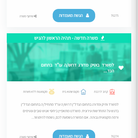
הגשת מועמדות
76275
שיתוף משרה
משרה חדשה - תהיה הראשון להגיש
למשרד בוטיק מדורג דרוש/ה עו"ד בתחום
הנד...
קרוב לרכבת
מקום שהוא בית
מקצוענות ללא פשרות
למשרד ותיק ומדורג בתחום הנדל"ן דרוש/ה עו"ד מתחיל/ה בתחום הנדל"ן
בדגש על התחדשות עירונית. משרדנו מתאפיין ביחסי אנוש טובים ונעימים
ורמה מקצועית גבוהה. אם המשרה נשמעת לכם, נשמח להיפגש!...
הגשת מועמדות
76274
שיתוף משרה