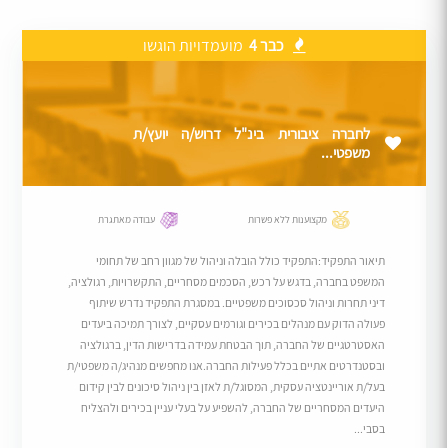
כבר 4
מועמדויות הוגשו
לחברה ציבורית בינ"ל דרוש/ה יועץ/ת
משפטי...
מקצוענות ללא פשרות
עבודה מאתגרת
תיאור התפקיד:התפקיד כולל הובלה וניהול של מגוון רחב של תחומי
המשפט בחברה, בדגש על רכש, הסכמים מסחריים, התקשרויות, רגולציה,
דיני תחרות וניהול סכסוכים משפטיים. במסגרת התפקיד נדרש שיתוף
פעולה הדוק עם מנהלים בכירים וגורמים עסקיים, לצורך תמיכה ביעדים
האסטרטגיים של החברה, תוך הבטחת עמידה בדרישות הדין, ברגולציה
ובסטנדרטים אתיים בכלל פעילות החברה.אנו מחפשים מנהיג/ה משפטי/ת
בעל/ת אוריינטציה עסקית, המסוגל/ת לאזן בין ניהול סיכונים לבין קידום
היעדים המסחריים של החברה, להשפיע על בעלי עניין בכירים ולהצליח
בסבי...