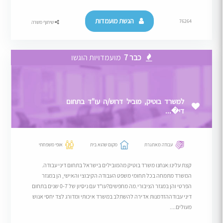
הגשת מועמדות
76264
שיתוף משרה
כבר 7
מועמדויות הוגשו
למשרד בוטיק, מוביל דרוש/ה עו"ד בתחום
די�...
עבודה מאתגרת
מקום שהוא בית
אופי משפחתי
קצת עלינו:אנחנו משרד בוטיק מהמובילים בישראל בתחום דיני עבודה.
המשרד מתמחה בכל תחומי משפט העבודה הקיבוצי והאישי, הן במגזר
הפרטי והן במגזר הציבורי.מה מחפשים?עו"ד עם ניסיון של 0-7 שנים בתחום
דיני עבודההזדמנות אדירה להשתלב במשרד איכותי ומדורג לצד יחסי אנוש
מעולים....