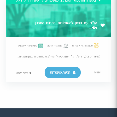
בשנה החולפת זומנו 15
מועמדים לראיון דרך קודקס
עו"ד עם ניסיון להשתלבות בתחום התכנון
ו�...
מקצוענות ללא פשרות
עם הנוף הכי יפה
משלם מעל לממוצע
למשרד מוביל, דרוש/ה עו"ד עם ניסיון להשתלבות בתחום התכנון והבנייה...
הגשת מועמדות
76256
שיתוף משרה