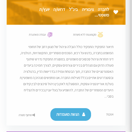
לחברה ציבורית בינ"ל דרוש/ה יועץ/ת
משפטי...
מקצוענות ללא פשרות
עבודה מאתגרת
תיאור התפקיד:התפקיד כולל הובלה וניהול של מגוון רחב של תחומי
המשפט בחברה, בדגש על רכש, הסכמים מסחריים, התקשרויות, רגולציה,
דיני תחרות וניהול סכסוכים משפטיים. במסגרת התפקיד נדרש שיתוף
פעולה הדוק עם מנהלים בכירים וגורמים עסקיים, לצורך תמיכה ביעדים
האסטרטגיים של החברה, תוך הבטחת עמידה בדרישות הדין, ברגולציה
ובסטנדרטים אתיים בכלל פעילות החברה.אנו מחפשים מנהיג/ה משפטי/ת
בעל/ת אוריינטציה עסקית, המסוגל/ת לאזן בין ניהול סיכונים לבין קידום
היעדים המסחריים של החברה, להשפיע על בעלי עניין בכירים ולהצליח
בסבי...
הגשת מועמדות
76264
שיתוף משרה