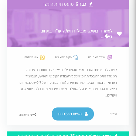
כבר 6
מועמדויות הוגשו
למשרד בוטיק, מוביל דרוש/ה עו"ד בתחום
די�...
עבודה מאתגרת
מקום שהוא בית
אופי משפחתי
קצת עלינו:אנחנו משרד בוטיק מהמובילים בישראל בתחום דיני עבודה.
המשרד מתמחה בכל תחומי משפט העבודה הקיבוצי והאישי, הן במגזר
הפרטי והן במגזר הציבורי.מה מחפשים?עו"ד עם ניסיון של 0-7 שנים בתחום
דיני עבודההזדמנות אדירה להשתלב במשרד איכותי ומדורג לצד יחסי אנוש
מעולים....
הגשת מועמדות
76258
שיתוף משרה