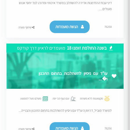
דיני עבודההזדמנות אדירה להשתלב במשרד איכותי ומדורג לצד יחסי אנוש
מעולים....
הגשת מועמדות
76258
שיתוף משרה
בשנה החולפת זומנו 18
מועמדים לראיון דרך קודקס
עו"ד עם ניסיון להשתלבות בתחום התכנון
ו�...
מקצוענות ללא פשרות
עם הנוף הכי יפה
משלם מעל לממוצע
למשרד מוביל, דרוש/ה עו"ד עם ניסיון להשתלבות בתחום התכנון והבנייה...
הגשת מועמדות
76256
שיתוף משרה