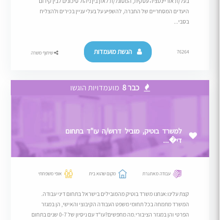
בעל/ת אוריינטציה עסקית, המסוגל/ת לאזן בין ניהול סיכונים לבין קידום
היעדים המסחריים של החברה, להשפיע על בעלי עניין בכירים ולהצליח
בסבי...
הגשת מועמדות
76264
שיתוף משרה
כבר 8
מועמדויות הוגשו
למשרד בוטיק, מוביל דרוש/ה עו"ד בתחום
די�...
עבודה מאתגרת
מקום שהוא בית
אופי משפחתי
קצת עלינו:אנחנו משרד בוטיק מהמובילים בישראל בתחום דיני עבודה.
המשרד מתמחה בכל תחומי משפט העבודה הקיבוצי והאישי, הן במגזר
הפרטי והן במגזר הציבורי.מה מחפשים?עו"ד עם ניסיון של 0-7 שנים בתחום