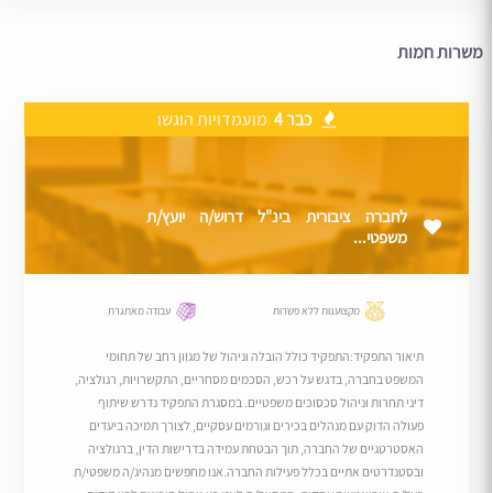
משרות חמות
כבר 4
מועמדויות הוגשו
לחברה ציבורית בינ"ל דרוש/ה יועץ/ת
משפטי...
מקצוענות ללא פשרות
עבודה מאתגרת
תיאור התפקיד:התפקיד כולל הובלה וניהול של מגוון רחב של תחומי
המשפט בחברה, בדגש על רכש, הסכמים מסחריים, התקשרויות, רגולציה,
דיני תחרות וניהול סכסוכים משפטיים. במסגרת התפקיד נדרש שיתוף
פעולה הדוק עם מנהלים בכירים וגורמים עסקיים, לצורך תמיכה ביעדים
האסטרטגיים של החברה, תוך הבטחת עמידה בדרישות הדין, ברגולציה
ובסטנדרטים אתיים בכלל פעילות החברה.אנו מחפשים מנהיג/ה משפטי/ת