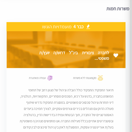
משרות חמות
כבר 4
מועמדויות הוגשו
לחברה ציבורית בינ"ל דרוש/ה יועץ/ת
משפטי...
מקצוענות ללא פשרות
עבודה מאתגרת
תיאור התפקיד:התפקיד כולל הובלה וניהול של מגוון רחב של תחומי
המשפט בחברה, בדגש על רכש, הסכמים מסחריים, התקשרויות, רגולציה,
דיני תחרות וניהול סכסוכים משפטיים. במסגרת התפקיד נדרש שיתוף
פעולה הדוק עם מנהלים בכירים וגורמים עסקיים, לצורך תמיכה ביעדים
האסטרטגיים של החברה, תוך הבטחת עמידה בדרישות הדין, ברגולציה
ובסטנדרטים אתיים בכלל פעילות החברה.אנו מחפשים מנהיג/ה משפטי/ת
בעל/ת אוריינטציה עסקית, המסוגל/ת לאזן בין ניהול סיכונים לבין קידום