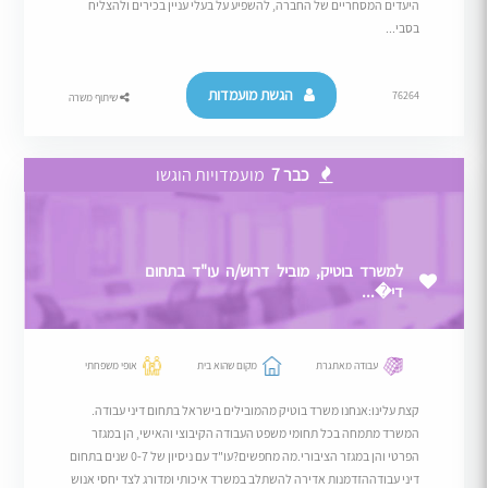
היעדים המסחריים של החברה, להשפיע על בעלי עניין בכירים ולהצליח
בסבי...
הגשת מועמדות
76264
שיתוף משרה
כבר 7
מועמדויות הוגשו
למשרד בוטיק, מוביל דרוש/ה עו"ד בתחום
די�...
עבודה מאתגרת
מקום שהוא בית
אופי משפחתי
קצת עלינו:אנחנו משרד בוטיק מהמובילים בישראל בתחום דיני עבודה.
המשרד מתמחה בכל תחומי משפט העבודה הקיבוצי והאישי, הן במגזר
הפרטי והן במגזר הציבורי.מה מחפשים?עו"ד עם ניסיון של 0-7 שנים בתחום
דיני עבודההזדמנות אדירה להשתלב במשרד איכותי ומדורג לצד יחסי אנוש