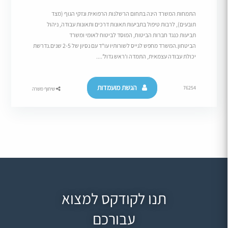
התמחות המשרד הינה בתחום הרשלנות הרפואית ונזקי הגוף (מצד
תובעים), לרבות טיפול בתביעות תאונות דרכים ותאונות עבודה, ניהול
תביעות כנגד חברות הביטוח, המוסד לביטוח לאומי ומשרד
הביטחון.המשרד מחפש לגייס לשורותיו עו"ד עם נסיון של 2-5 שנים.נדרשת
יכולת עבודה עצמאית, התמדה ו'ראש גדול'....
הגשת מועמדות
76254
שיתוף משרה
תנו לקודקס למצוא
עבורכם