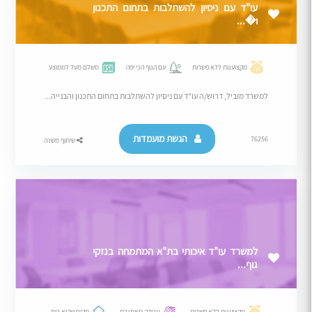
עו"ד עם ניסיון להשתלבות בתחום התכנון
ו�...
מקצוענות ללא פשרות
עם הנוף הכי יפה
משלם מעל לממוצע
למשרד מוביל, דרוש/ה עו"ד עם ניסיון להשתלבות בתחום התכנון והבנייה...
הגשת מועמדות
76256
שיתוף משרה
למשרד עו"ד איכותי בת"א המתמחה בנזקי
גוף...
מקצוענות ללא פשרות
עבודה מאתגרת
מקום שהוא בית