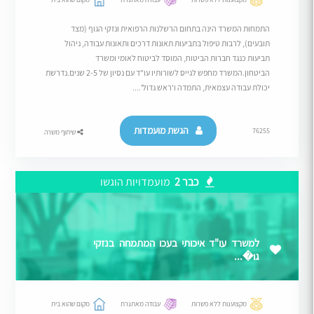
התמחות המשרד הינה בתחום הרשלנות הרפואית ונזקי הגוף (מצד
תובעים), לרבות טיפול בתביעות תאונות דרכים ותאונות עבודה, ניהול
תביעות כנגד חברות הביטוח, המוסד לביטוח לאומי ומשרד
הביטחון.המשרד מחפש לגייס לשורותיו עו"ד עם נסיון של 2-5 שנים.נדרשת
יכולת עבודה עצמאית, התמדה ו'ראש גדול'....
הגשת מועמדות
76255
שיתוף משרה
כבר 2
מועמדויות הוגשו
למשרד עו"ד איכותי בעכו המתמחה בנזקי
גו�...
מקצוענות ללא פשרות
עבודה מאתגרת
מקום שהוא בית