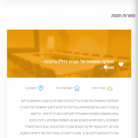
משרות חמות
מחלקה משפטית של חברת נדל"ן ברעננה -
מוע�...
אווירה כיפית
מקום שהוא בית
מיקום פגז
למחלקה משפטית של חברת נדל"ן גדולה ומובילה ברעננה העוסקת בייזום
וביצוע דרוש/ה טרום/מתמחה בעריכת דין לסיוע ליועץ המשפטי של החברה
במתן מעטפת משפטית ותפעולית לפעילות החברה לרבות - בדיקות
משפטיות, ניסוח חוזים מסוגים שונים, תוספות ונספחים, ניהול נכסים
מניבים, ליווי בנקאי של פרויקטים ועבודה מול בנקים, עבודה מול משרדי
עורכי דין מהמובילים בארץ, סיוע בליטיגציה, עבודה אל מול רשויות השונות,