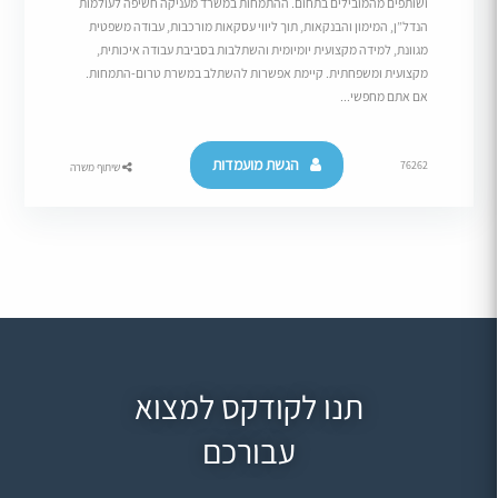
ושותפים מהמובילים בתחום. ההתמחות במשרד מעניקה חשיפה לעולמות
הנדל”ן, המימון והבנקאות, תוך ליווי עסקאות מורכבות, עבודה משפטית
מגוונת, למידה מקצועית יומיומית והשתלבות בסביבת עבודה איכותית,
מקצועית ומשפחתית. קיימת אפשרות להשתלב במשרת טרום-התמחות.
אם אתם מחפשי...
הגשת מועמדות
76262
שיתוף משרה
תנו לקודקס למצוא
עבורכם