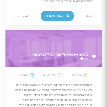
מכתבים משפטיים אדמינסטרציה מורכבת ועוד....
הגשת מועמדות
76266
שיתוף משרה
מחלקה משפטית של חברת נדל"ן ברעננה -
מוע�...
אווירה כיפית
מקום שהוא בית
מיקום פגז
למחלקה משפטית של חברת נדל"ן גדולה ומובילה ברעננה העוסקת בייזום
וביצוע דרוש/ה טרום/מתמחה בעריכת דין לסיוע ליועץ המשפטי של החברה
במתן מעטפת משפטית ותפעולית לפעילות החברה לרבות - בדיקות
משפטיות, ניסוח חוזים מסוגים שונים, תוספות ונספחים, ניהול נכסים
מניבים, ליווי בנקאי של פרויקטים ועבודה מול בנקים, עבודה מול משרדי