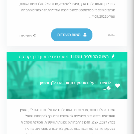
עורכי דין מהמובילים בארץ, סיוע בליטיגציה, עבודה אל מול רשויות השונות,
מכתבים משפטיים אדמינסטרציה מורכבת ועוד.**התחלה כטרום מתמחה
החל מ09/2026**...
הגשת מועמדות
76265
שיתוף משרה
בשנה החולפת זומנו 1
מועמדים לראיון דרך קודקס
למשרד בעל מוניטין בתחום הנדל"ן ומימון
�...
משרד אנגלרד ושות’, מהמשרדים המובילים בישראל בתחום הנדל”ן, מזמין
סטודנטים וסטודנטיות מצטיינים למשפטים להצטרף להתמחות שתחל
במרץ 2027. אצלנו תזכו להתמחות משמעותית ומעשית, הכוללת מעורבות
בעסקאות מהגדולות והמורכבות במשק, לצד עבודה שוטפת עם עורכי דין