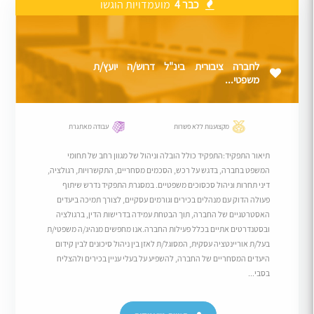
כבר 4
מועמדויות הוגשו
לחברה ציבורית בינ"ל דרוש/ה יועץ/ת
משפטי...
מקצוענות ללא פשרות
עבודה מאתגרת
תיאור התפקיד:התפקיד כולל הובלה וניהול של מגוון רחב של תחומי
המשפט בחברה, בדגש על רכש, הסכמים מסחריים, התקשרויות, רגולציה,
דיני תחרות וניהול סכסוכים משפטיים. במסגרת התפקיד נדרש שיתוף
פעולה הדוק עם מנהלים בכירים וגורמים עסקיים, לצורך תמיכה ביעדים
האסטרטגיים של החברה, תוך הבטחת עמידה בדרישות הדין, ברגולציה
ובסטנדרטים אתיים בכלל פעילות החברה.אנו מחפשים מנהיג/ה משפטי/ת
בעל/ת אוריינטציה עסקית, המסוגל/ת לאזן בין ניהול סיכונים לבין קידום
היעדים המסחריים של החברה, להשפיע על בעלי עניין בכירים ולהצליח
בסבי...