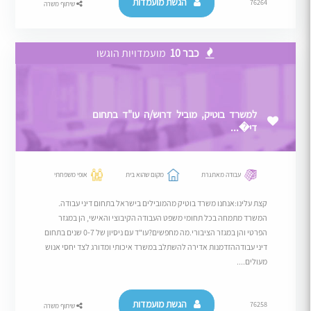
הגשת מועמדות
76264
שיתוף משרה
כבר 10
מועמדויות הוגשו
למשרד בוטיק, מוביל דרוש/ה עו"ד בתחום
די�...
עבודה מאתגרת
מקום שהוא בית
אופי משפחתי
קצת עלינו:אנחנו משרד בוטיק מהמובילים בישראל בתחום דיני עבודה.
המשרד מתמחה בכל תחומי משפט העבודה הקיבוצי והאישי, הן במגזר
הפרטי והן במגזר הציבורי.מה מחפשים?עו"ד עם ניסיון של 0-7 שנים בתחום
דיני עבודההזדמנות אדירה להשתלב במשרד איכותי ומדורג לצד יחסי אנוש
מעולים....
הגשת מועמדות
76258
שיתוף משרה