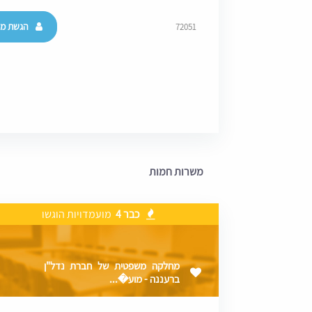
הגשת מו
72051
משרות חמות
כבר 4
מועמדויות הוגשו
מחלקה משפטית של חברת נדל"ן
ברעננה - מוע�...