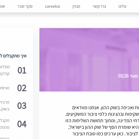
עלינו
צרו קשר
מגזין
careebiz
סקר שכר
אופ
איך מתקבלים למ
01
ממלאים
קודקס
 03/26
02
מגישי
03
מרבית
 ואכיפה בשוק ההון. אנחנו מוודאים
בשוק. 
בשקיפות ובהגינות כלפי ציבור המשקיעים.
י המדינה, ומתוך תחושת השליחות הזו
04
מקבלי
היא שומרת הסף של שוק ההון בישראל,
מהמקור
ציבור. כאן ערכים כמו טובת הציבור
נהנים 