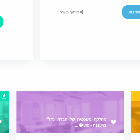
עמדות
שיתוף משרה
מחלקה משפטית של חברת נדל"ן
ברעננה - מוע�...