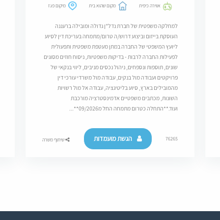
אווירה כיפית
מקום שהוא בית
מיקום פגז
למחלקה משפטית של חברת נדל"ן גדולה ומובילה ברעננה
העוסקת בייזום וביצוע דרוש/ה טרום/מתמחה בעריכת דין לסיוע
ליועץ המשפטי של החברה במתן מעטפת משפטית ותפעולית
לפעילות החברה לרבות - בדיקות משפטיות, ניסוח חוזים מסוגים
שונים, תוספות ונספחים, ניהול נכסים מניבים, ליווי בנקאי של
פרויקטים ועבודה מול בנקים, עבודה מול משרדי עורכי דין
מהמובילים בארץ, סיוע בליטיגציה, עבודה אל מול רשויות
השונות, מכתבים משפטיים אדמינסטרציה מורכבת
ועוד.**התחלה כטרום מתמחה החל מ09/2026**...
הגשת מועמדות
76265
שיתוף משרה