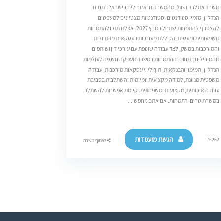
משרד אנגלרד ושות’, מהמשרדים המובילים בישראל בתחום
הנדל”ן, מזמין סטודנטים וסטודנטיות מצטיינים למשפטים
להצטרף להתמחות שתחל במרץ 2027. אצלנו תזכו להתמחות
משמעותית ומעשית, הכוללת מעורבות בעסקאות מהגדולות
והמורכבות במשק, לצד עבודה שוטפת עם עורכי דין ושותפים
מהמובילים בתחום. ההתמחות במשרד מעניקה חשיפה לעולמות
הנדל”ן, המימון והבנקאות, תוך ליווי עסקאות מורכבות, עבודה
משפטית מגוונת, למידה מקצועית יומיומית והשתלבות בסביבת
עבודה איכותית, מקצועית ומשפחתית. קיימת אפשרות להשתלב
במשרת טרום-התמחות. אם אתם מחפשי...
הגשת מועמדות
76262
שיתוף משרה