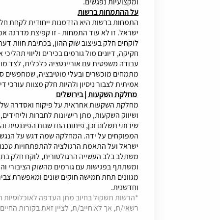
ומקצועיות נפגשים.
על ההתמחות ברשות
התמחות ברשות היא הזדמנות ייחודית לקחת חל
ישראל. זו לא עוד התמחות - זו קפיצת מדרגה א
לוקחים חלק בעיצוב שוק ההון, בכתיבת חוות דעת
חקיקה, דיונים מול גורמים בכירים וליווי תהליכ
עבודה משפטית עם אוריינטציה כלכלית, לצד מו
מתמחים מוכשרים ובעלי מוטיבציה, שמחפשים 
אמיתית לצבור ניסיון ולהיות חלק מצוות עורכי ד
מחלקת השקעות | בירושלים
מחלקת השקעות אחראית על פיקוח ואסדרה של תחו
ושיווק השקעות, מתן רישיונות לחברות וליחידים, פ
שירותי תשלום וכן, פיתוח החדשנות הפיננסית והי
המפוקחים על ידה. המחלקה שמה דגש על הנגשת
ישראל ועל התאמת הרגולציה להתפתחויות טכנולו
משתלב בלב העשייה הרגולטורית, לוקח חלק בתהל
ומשתתף בפגישות עם גורמים מהשוק הציבורי וה
מגוונים תחת חמישה חוקים שונים ומאפשרת צביר
וחדשנית.
*הרשות תשקול בחיוב מתן העדפה לאוכלוסיות הז
רשאי/ת, אך לא חייב/ת, לציין זאת בקורות החיים