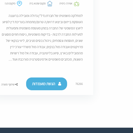
אווירה כיפית
מקום שהוא בית
מיקום פגז
למחלקה משפטית של חברת נדל"ן גדולה ומובילה ברעננה
העוסקת בייזום וביצוע דרוש/ה טרום/מתמחה בעריכת דין לסיוע
ליועץ המשפטי של החברה במתן מעטפת משפטית ותפעולית
לפעילות החברה לרבות - בדיקות משפטיות, ניסוח חוזים מסוגים
שונים, תוספות ונספחים, ניהול נכסים מניבים, ליווי בנקאי של
פרויקטים ועבודה מול בנקים, עבודה מול משרדי עורכי דין
מהמובילים בארץ, סיוע בליטיגציה, עבודה אל מול רשויות
השונות, מכתבים משפטיים אדמינסטרציה מורכבת ועוד....
הגשת מועמדות
76266
שיתוף משרה