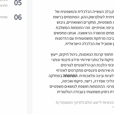
05
התנאי
ק בלב העשייה הכלכלית והמשפטית של
06
מיתית לעולם שוק ההון. המתמחים ברשות
פותחי
 משפטיות, מחקרים השוואתיים, גיבוש
י אכיפה אמיתיים. זוהי התמחות המשלבת
מחים מהשורה הראשונה. אנחנו מחפשים
סביבה מרתקת ומשמעותית עם הזדמנות
ין שמוביל את הכלכלה הישראלית.
מי קרנות הנאמנות, ניהול תיקים, ייעוץ
יקוח על נותני שירותי מידע פיננסי ונותני
בטי הלבנת הון הרלוונטיים לגורמים
 שירותים פיננסיים מתקדמים לאזרחי
גיות ובינה מלאכותית.
המתמחה
במחלקה
יכי אסדרה, רישוי, פיקוח ואכיפה,
פרטי. ההתמחות חושפת לנושאים משפטיים
ת ניסיון משמעותי בעבודה רגולטורית
כאיות לייצוג הולם ולפיכך המועמד/ת
*