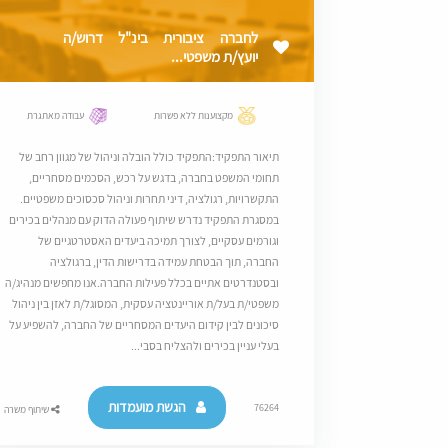
לחברה ציבורית בינ"ל דרוש/ה
יועץ/ת משפטי...
מקצוענות ללא פשרות
עבודה מאתגרת
תיאור התפקיד:התפקיד כולל הובלה וניהול של מגוון רחב של
תחומי המשפט בחברה, בדגש על רכש, הסכמים מסחריים,
התקשרויות, רגולציה, דיני תחרות וניהול סכסוכים משפטיים.
במסגרת התפקיד נדרש שיתוף פעולה הדוק עם מנהלים בכירים
וגורמים עסקיים, לצורך תמיכה ביעדים האסטרטגיים של
החברה, תוך הבטחת עמידה בדרישות הדין, ברגולציה
ובסטנדרטים אתיים בכלל פעילות החברה.אנו מחפשים מנהיג/ה
משפטי/ת בעל/ת אוריינטציה עסקית, המסוגל/ת לאזן בין ניהול
סיכונים לבין קידום היעדים המסחריים של החברה, להשפיע על
בעלי עניין בכירים ולהצליח בסבי...
הגשת מועמדות
76264
שיתוף משרה