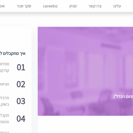
עלינו
צרו קשר
מגזין
careebiz
סקר שכר
אופ
איך מתקבלים למ
01
ממלאים
קודקס
02
מגישי
חום הנדל"ן
03
מרבית
בשוק. 
04
מקבלי
מהמקור
נהנים 