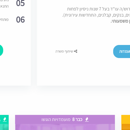
05
התנאי
למשרד בוטיק איכותי בהרצליה המונה 6 עו"ד, דרוש/ה עו"ד בעל 7 שנות ניסיון לפחות
מים, בנקים, קבלנים, התחדשות עירונית).
06
פותחי
ן משמעותי.
עמדות
שיתוף משרה
כבר 8
מועמדויות הוגשו
ב