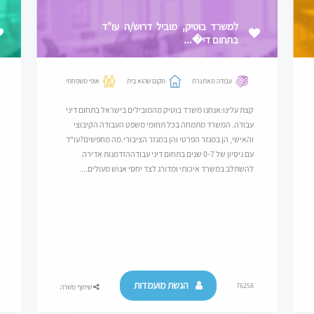
למשרד בוטיק, מוביל דרוש/ה עו"ד
בתחום די�...
עבודה מאתגרת
מקום שהוא בית
אופי משפחתי
קצת עלינו:אנחנו משרד בוטיק מהמובילים בישראל בתחום דיני
עבודה. המשרד מתמחה בכל תחומי משפט העבודה הקיבוצי
והאישי, הן במגזר הפרטי והן במגזר הציבורי.מה מחפשים?עו"ד
עם ניסיון של 0-7 שנים בתחום דיני עבודההזדמנות אדירה
להשתלב במשרד איכותי ומדורג לצד יחסי אנוש מעולים....
הגשת מועמדות
76258
שיתוף משרה