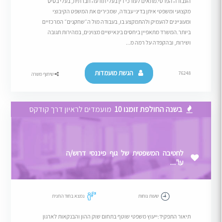
העבודה הפרטי.מתאים לעורכי דין בעלי תודעה חברתית, בעלי בסיס
מקצועי ומשפטי איתן בדיני עבודה, שמכירים את המשפט הקיבוצי
ומעוניינים להעמיק ולהתמקצע בו, בעבודה מול ה״שחקנים״ המרכזיים
ביותר.המשרד מתאפיין ביחסים בינאישיים מצוינים, במהירות תגובה
ושירות, ובהקפדה על רמה מ...
הגשת מועמדות
76248
שיתוף משרה
בשנה החולפת זומנו 10
מועמדים לראיון דרך קודקס
לחטיבה המשפטית של גוף פיננסי דרוש/ה
עו"...
שעות נוחות
נמצא בחוד החנית
תיאור התפקיד:ייעוץ משפטי שוטף בתחום שוק ההון והבנקאות לארגון