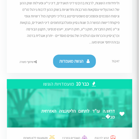
וליחידותיו השונות, לרבות בהיבטי דיני תאגידים, דיני ני"ע ופעילות שוק ההון
של הארגוןליווי עסקאות מורכבות וחדשניות בשוק ההון לרבות ניהול מו"מ
וניסוח הסכמים ומסמכים משפטייםייצוג בהליכי חקיקה מול רשויות וגופי
פיקוחדרישות המשרה:3 שנות נסיון ומעלהבתחומים: דיני תאגידים, בנקאות
וני"ע (חוק החברות, חוק ני"ע, חוק הייעוץ, ייעוץ פנסיוני, תקנון הבורסה
וכו')ניסיון והכרות עם רגולציה של גופים מוסדיים - יתרון אנגלית ברמה
גבוההיחסי אנוש מעו...
הגשת מועמדות
76247
שיתוף משרה
כבר 10
מועמדויות הוגשו
דרוש.ה עו"ד לתחום הליטיגציה האזרחית
מנ�...
קרוב לרכבת
העובדים במרכז
מקצוענות ללא פשרות