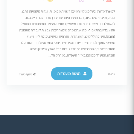
למשרד מדורג ובעל מוניטין המייצג רשויות מקומיות, ועדות מקומיות לתכנון
ובניה, תאגידי מים וביוב, חברות עירוניות ועוד עורך/ת דין עם דרייב גבוה
להשתלבות במשרדנו!המשרד מאופיין באווירה נעימה ומשפחתית ומתגמל
את עובדיו בהתאם.​📍 מה אנחנו מחפשים?חריצות ונכונות לעבודה מאומצת
(חובה).​תשוקה לליטיגציה מנהלית, אזרחית ונזיקית.​יכולת ליווי וייעוץ
משפטי שוטף לגופים ציבוריים ותאגידי מים.​יחסי אנוש מעולים – חשובה לנו
מאוד הדינמיקה החברתית במשרד.​ניידות בכל הארץ (רישיון נהיגה –
חובה).המשרד ממוקם באזור השפלה, במרחק הל...
הגשת מועמדות
76246
שיתוף משרה