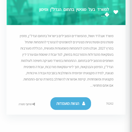
למשרד בעל מוניטין בתחום הנדל"ן ומימון
�...
משרד אנגלרד ושות’, מהמשרדים המובילים בישראל בתחום הנדל”ן, מזמין
סטודנטים וסטודנטיות מצטיינים למשפטים להצטרף להתמחות שתחל
במרץ 2027. אצלנו תזכו להתמחות משמעותית ומעשית, הכוללת מעורבות
בעסקאות מהגדולות והמורכבות במשק, לצד עבודה שוטפת עם עורכי דין
ושותפים מהמובילים בתחום. ההתמחות במשרד מעניקה חשיפה לעולמות
הנדל”ן, המימון והבנקאות, תוך ליווי עסקאות מורכבות, עבודה משפטית
מגוונת, למידה מקצועית יומיומית והשתלבות בסביבת עבודה איכותית,
מקצועית ומשפחתית. קיימת אפשרות להשתלב במשרת טרום-התמחות.
אם אתם מחפשי...
הגשת מועמדות
76262
שיתוף משרה