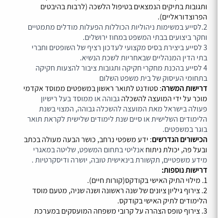
ותגובות בתיקים הנמצאים בטיפול הלשכה (לרבות בהיבטים
הפרוצדוראליים).
2.לסייע במשימות ניהוליות הכוללות הפעלות מודלים מתמטיים
וחקר ביצועים בבתי המשפט במחוז ירושלים.
3 לסייע ביצירת בסיס מקצועי לעדכון רציף של השופטים וחברי
בתי הדין המנהליים שבאחריות לשכת הנשיא.
4 לסייע בהכנת מחקרי חקיקה ותגובות ציבור להצעות חקיקה
בתחומי העיסוק של בית משפט השלום
דרישות המשרה
: סטודנט לתואר ראשון במשפטים ממוסד אקדמי
מוכר על ידי המועצה להשכלה
גבוהה או ממוסד בעל רישיון
פעולה בישראל מאת המועצה להשכלה גבוהה, המצוי בשנת
הלימודים השלישית או סיים שנת לימודים שלישית לקראת תואר
בוגר במשפטים.
הכישורים הנדרשים
: ידע משפטי נרחב, כושר הבעה מעולה בכתב
ובעל פה, יכולת ניתוח
אנליטי בתחום המשפט, שליטה במאגרי
מידע משפטיים, תקשורת בינאישית טובה, יושרה ודיסקרטיות .
דרישות נוספות:
1. מילוי התיק האישי בקודקס(קורות חיים).
2. צירוף גיליון ציונים של שנה ראשונה ושנה שניה, מטעם מוסד
הלימודים לתיק האישי בקודקס.
3. צירוף טופס הצהרה על קרובי משפחה המועסקים במערכת