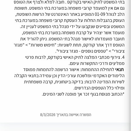
בתי המשפט לתיק האישי בקודקס . חובה למלא ולצרף את הטופס
גם אם אין למועמד קרובי משפחה במערכת בתי המשפט. תשומת
הלב לנוהל 01-09 המופיע באתר האינטרנט של הרשות השופטת,
העוסק בהגבלות החלות על העסקת קרובי משפחה במערכת בתי
המשפט ובסייגים שנקבעו על ידי מנהל בתי המשפט לעניין זה.
מועמד אשר יצהיר על קרבת משפחה במערכת בתי המשפט,
תועבר מועמדותו לאישור מנהל בתי המשפט. ניתן להוריד את
הטופס דרך אתר קודקס, תחת לשוניות: "חיפוש משרות" > "מגזר
ציבורי" > "טפסים נוספים - מגזר ציבורי".
4. צירוף מכתבי המלצה לתיק האישי בקודקס, לרבות פרטי
ממליצים ודרכי התקשרות עימם.
תנאי
לתחילת ההתמחות: אישור הרשמה להתמחות ממוסד
הלימודים האקדמי ומלשכת עורכי הדין וכן עמידה בתנאי הקבלה
לשירות המדינה לרבות: בדיקה ביטחונית, קרבה משפחתית
ומילוי כלל הטפסים הנדרשים.
*הכתוב מנוסח בגוף זכר אך מופנה לשני המינים.
המשרה אויישה בתאריך 8/3/2026