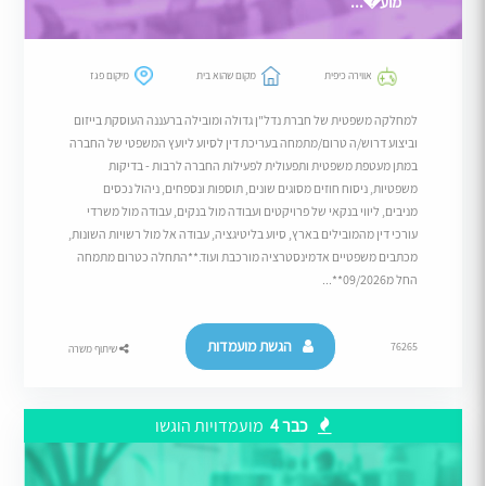
מוע�...
אווירה כיפית
מקום שהוא בית
מיקום פגז
למחלקה משפטית של חברת נדל"ן גדולה ומובילה ברעננה העוסקת בייזום
וביצוע דרוש/ה טרום/מתמחה בעריכת דין לסיוע ליועץ המשפטי של החברה
במתן מעטפת משפטית ותפעולית לפעילות החברה לרבות - בדיקות
משפטיות, ניסוח חוזים מסוגים שונים, תוספות ונספחים, ניהול נכסים
מניבים, ליווי בנקאי של פרויקטים ועבודה מול בנקים, עבודה מול משרדי
עורכי דין מהמובילים בארץ, סיוע בליטיגציה, עבודה אל מול רשויות השונות,
מכתבים משפטיים אדמינסטרציה מורכבת ועוד.**התחלה כטרום מתמחה
החל מ09/2026**...
הגשת מועמדות
76265
שיתוף משרה
כבר 4
מועמדויות הוגשו