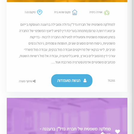
אווירה כיפית
מקום שהוא בית
מיקום פגז
למחלקה משפטית של חברת נדל"ן גדולה ומובילה ברעננה העוסקת בייזום
וביצוע דרוש/ה טרום/מתמחה בעריכת דין לסיוע ליועץ המשפטי של החברה
במתן מעטפת משפטית ותפעולית לפעילות החברה לרבות - בדיקות
משפטיות, ניסוח חוזים מסוגים שונים, תוספות ונספחים, ניהול נכסים
מניבים, ליווי בנקאי של פרויקטים ועבודה מול בנקים, עבודה מול משרדי
עורכי דין מהמובילים בארץ, סיוע בליטיגציה, עבודה אל מול רשויות השונות,
מכתבים משפטיים אדמינסטרציה מורכבת ועוד....
הגשת מועמדות
76266
שיתוף משרה
מחלקה משפטית של חברת נדל"ן ברעננה -