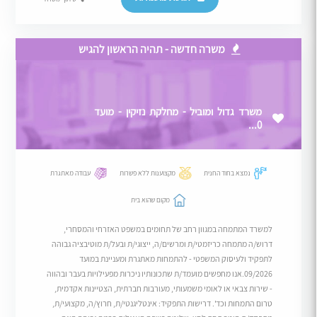
משרה חדשה - תהיה הראשון להגיש
משרד גדול ומוביל - מחלקת נזיקין - מועד
0...
נמצא בחוד החנית
מקצוענות ללא פשרות
עבודה מאתגרת
מקום שהוא בית
למשרד המתמחה במגוון רחב של תחומים במשפט האזרחי והמסחרי,
דרוש/ה מתמחה כריזמטי/ת ומרשים/ה, ייצוגי/ת ובעל/ת מוטיבציה גבוהה
לתפקיד ולעיסוק המשפטי - להתמחות מאתגרת ומעניינת במועד
09/2026.אנו מחפשים מועמד/ת שתכונותיו ניכרות מפעילויות בעבר ובהווה
- שירות צבאי או לאומי משמעותי, מעורבות חברתית, הצטיינות אקדמית,
טרום התמחות וכד'. דרישות התפקיד: אינטליגנטי/ת, חרוץ/ה, מקצועי/ת,