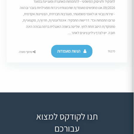
לתפקיד ולעיסוק המשפטי - להתמחות מאתגרת ומעניינת במועד
09/2026.אנו מחפשים מועמד/ת שתכונותיו ניכרות מפעילויות בעבר ובהווה
- שירות צבאי או לאומי משמעותי, מעורבות חברתית, הצטיינות אקדמית,
טרום התמחות וכד'. דרישות התפקיד: אינטליגנטי/ת, חרוץ/ה, מקצועי/ת,
מתפקד/ת היטב תחת לחץ. שליטה בשפה האנגלית ברמה גבוהה הינה
חובה. יש לצרף גיליון ציונים לאתר....
הגשת מועמדות
76270
שיתוף משרה
תנו לקודקס למצוא
עבורכם