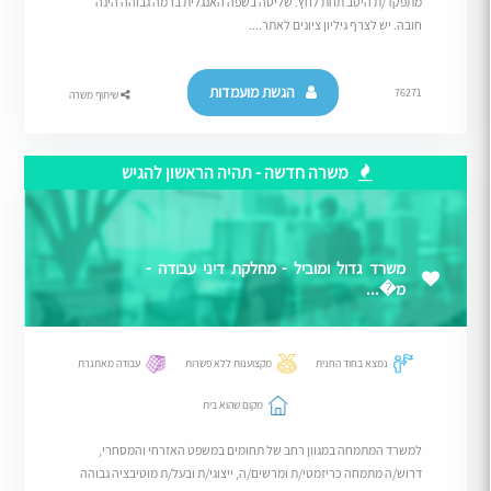
מתפקד/ת היטב תחת לחץ. שליטה בשפה האנגלית ברמה גבוהה הינה
חובה. יש לצרף גיליון ציונים לאתר....
הגשת מועמדות
76271
שיתוף משרה
משרה חדשה - תהיה הראשון להגיש
משרד גדול ומוביל - מחלקת דיני עבודה -
מ�...
נמצא בחוד החנית
מקצוענות ללא פשרות
עבודה מאתגרת
מקום שהוא בית
למשרד המתמחה במגוון רחב של תחומים במשפט האזרחי והמסחרי,
דרוש/ה מתמחה כריזמטי/ת ומרשים/ה, ייצוגי/ת ובעל/ת מוטיבציה גבוהה