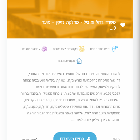
משרד גדול ומוביל - מחלקת נזיקין - מועד
0...
נמצא בחוד החנית
מקצוענות ללא פשרות
עבודה מאתגרת
מקום שהוא בית
למשרד המתמחה במגוון רחב של תחומים במשפט האזרחי והמסחרי,
דרוש/ה מתמחה כריזמטי/ת ומרשים/ה, ייצוגי/ת ובעל/ת מוטיבציה גבוהה
לתפקיד ולעיסוק המשפטי - להתמחות מאתגרת ומעניינת במועד
03/2027.אנו מחפשים מועמד/ת שתכונותיו ניכרות מפעילויות בעבר ובהווה
- שירות צבאי או לאומי משמעותי, מעורבות חברתית, הצטיינות אקדמית,
טרום התמחות וכד'. דרישות התפקיד: אינטליגנטי/ת, חרוץ/ה, מקצועי/ת,
מתפקד/ת היטב תחת לחץ. שליטה בשפה האנגלית ברמה גבוהה הינה
חובה. יש לצרף גיליון ציונים לאתר....
הגשת מועמדות
76272
שיתוף משרה