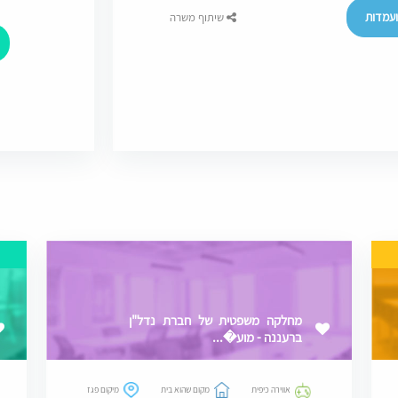
עמדות
שיתוף משרה
מחלקה משפטית של חברת נדל"ן
ברעננה - מוע�...
אווירה כיפית
מקום שהוא בית
מיקום פגז