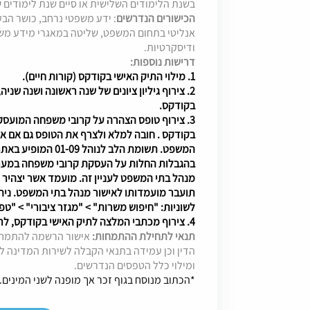
בשנת הלימודים השלישית או סיים שנת לימודים
הכישורים הנדרשים
: ידע משפטי נרחב, כושר הבע
אנליטי בתחום המשפט, שליטה במאגרי מידע משפ
ודיסקרטיות.
דרישות נוספות:
1. מילוי התיק האישי בקודקס (קורות חיים).
2. צירוף גיליון ציונים של שנה ראשונה ושנה שנ
בקודקס.
3. צירוף טופס הצהרה על קרובי משפחה המועס
בקודקס . חובה למלא ולצרף את הטופס גם אם א
המשפט. תשומת הלב לנ
בהגבלות החלות על העסקת קרובי משפחה במערכ
מנהל בתי המשפט לעניין זה. מועמד אשר יצהי
תועבר מועמדותו לאישור מנהל בתי המשפט. נית
לשוניות: "חיפוש משרות" > "מגזר ציבורי" > "טפס
4. צירוף מכתבי המלצה לתיק האישי בקודקס, לרבות פרטי ממליצים ודרכי התקשרות עימם.
תנאי לתחילת ההתמחות:
אישור הרשמה להתמחות
הדין וכן עמידה בתנאי הקבלה לשירות המדינה ל
ומילוי כלל הטפסים הנדרשים.
*הכתוב מנוסח בגוף זכר אך מופנה לשני המינים.