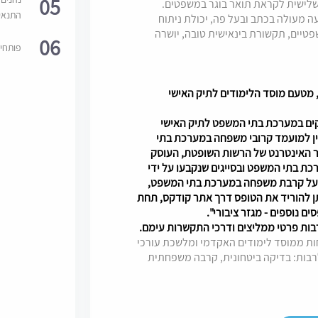
05
 שלישית לקראת תואר בוגר במשפטים.
התנאי
ה מעולה בכתב ובעל פה, יכולת ניתוח
טיים, תקשורת בינאישית טובה, יושרה
06
פותחי
יה, מטעם מוסד הלימודים לתיק האישי
קים במערכת בתי המשפט לתיק האישי
ין למועמד קרובי משפחה במערכת בתי
והל 01-09 המופיע באתר האינטרנט של הרשות השופטת, העוסק
ת בתי המשפט ובסייגים שנקבעו על ידי
ר על קרבת משפחה במערכת בתי המשפט,
ן להוריד את הטופס דרך אתר קודקס, תחת
ים נוספים - מגזר ציבורי".
 ממוסד לימודים האקדמי ומלשכת עורכי
רבות: בדיקה ביטחונית, קרבה משפחתית