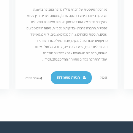
למחלקה משפטית של חברת נדל"ן גדולה ומובילה ברעננה
העוסקת בייזום וביצוע דרוש/ה טרום/מתמחה בעריכת דין לסיוע
ליועץ המשפטי של החברה במתן מעטפת משפטית ותפעולית
לפעילות החברה לרבות - בדיקות משפטיות, ניסוח חוזים מסוגים
שונים, תוספות ונספחים, ניהול נכסים מניבים, ליווי בנקאי של
פרויקטים ועבודה מול בנקים, עבודה מול משרדי עורכי דין
מהמובילים בארץ, סיוע בליטיגציה, עבודה אל מול רשויות
השונות, מכתבים משפטיים אדמינסטרציה מורכבת
ועוד.**התחלה כטרום מתמחה החל מ09/2026**...
הגשת מועמדות
76265
שיתוף משרה