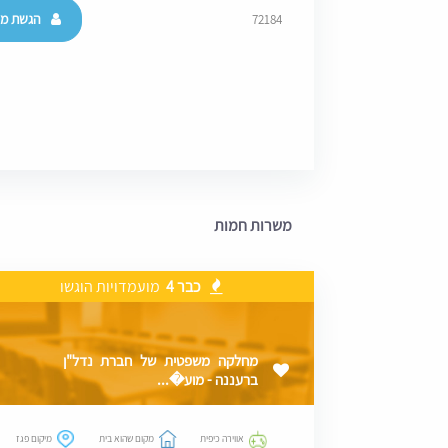
הגשת מו
72184
משרות חמות
כבר 4
מועמדויות הוגשו
מחלקה משפטית של חברת נדל"ן
ברעננה - מוע�...
אווירה כיפית
מקום שהוא בית
מיקום פגז