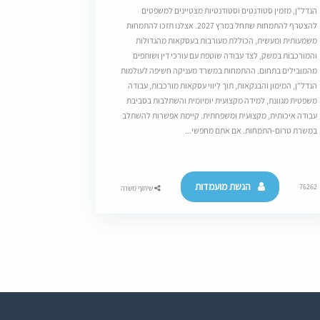
הנדל”ן, מזמין סטודנטים וסטודנטיות מצטיינים למשפטים
להצטרף להתמחות שתחל במרץ 2027. אצלנו תזכו להתמחות
משמעותית ומעשית, הכוללת מעורבות בעסקאות מהגדולות
והמורכבות במשק, לצד עבודה שוטפת עם עורכי דין ושותפים
מהמובילים בתחום. ההתמחות במשרד מעניקה חשיפה לעולמות
הנדל”ן, המימון והבנקאות, תוך ליווי עסקאות מורכבות, עבודה
משפטית מגוונת, למידה מקצועית יומיומית והשתלבות בסביבת
עבודה איכותית, מקצועית ומשפחתית. קיימת אפשרות להשתלב
במשרת טרום-התמחות. אם אתם מחפשי...
הגשת מועמדות
76262
שיתוף משרה