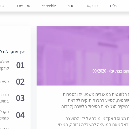
עלינו
צרו קשר
מגזין
careebiz
סקר שכר
אופ
איך מתקבלים למ
01
ממלאים
קודקס
-ים) - 09/2026
02
מגישי
רלוונטית במאגרים משפטיים ובספרות
03
מרבית
שפטית, לסייע בהכנת תיקים לקראת
בשוק. 
בתיקים הנמצאים בטיפול הלשכה (לרבות
04
מקבלי
מהמקור
 ממוסד אקדמי מוכר על ידי המועצה
שראל מאת המועצה להשכלה גבוהה, המצוי
נהנים 