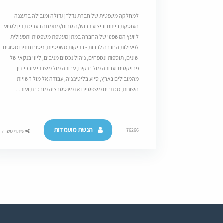
למחלקה משפטית של חברת נדל"ן גדולה ומובילה ברעננה
העוסקת בייזום וביצוע דרוש/ה טרום/מתמחה בעריכת דין לסיוע
ליועץ המשפטי של החברה במתן מעטפת משפטית ותפעולית
לפעילות החברה לרבות - בדיקות משפטיות, ניסוח חוזים מסוגים
שונים, תוספות ונספחים, ניהול נכסים מניבים, ליווי בנקאי של
פרויקטים ועבודה מול בנקים, עבודה מול משרדי עורכי דין
מהמובילים בארץ, סיוע בליטיגציה, עבודה אל מול רשויות
השונות, מכתבים משפטיים אדמינסטרציה מורכבת ועוד....
הגשת מועמדות
76266
שיתוף משרה