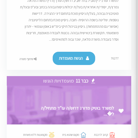
למשרד עורכי דין מוביל בתל-אביב דרוש/ה עורך/ת דין למשרה מלאה
נמרץ/ת, יסודי/ת אחראי/ת בעל/ת יכולות ניסוח גבוהה בכתב ובע"פ ובעל/ת
מוטיבציה גבוהה, בעל/ת ניסיון מוכח בתחום דיני ההגירה. דרישות
נוספות: שליטה בשפה הרוסית- חובה. ניסיון מוכח בתחום הליטיגציה
(אפשרי גם מההתמחות). ניסיון בניהול תיקי בימ"ש באופן עצמאי - יתרון
משמעותי. תקשורת בינאישית גבוהה. נכונות לעבודה מאומצת, חריצות
וסדר בעבודה.משרה מלאה, שכר גבוה למתאימים!...
הגשת מועמדות
76277
שיתוף משרה
כבר 11
מועמדויות הוגשו
למשרד בוטיק מדורג דרוש/ה עו"ד מתחיל/ה
ל�...
קרוב לרכבת
מקום שהוא בית
מקצוענות ללא פשרות