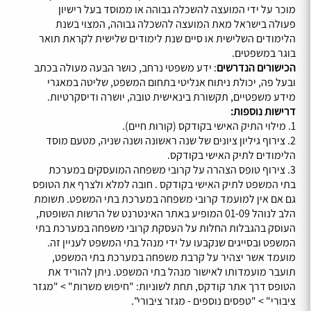
מוכר על ידי המועצה להשכלה גבוהה או ממוסד בעל רישיון
פעולה בישראל מאת המועצה להשכלה גבוהה, המצוי בשנת
הלימודים השלישית או סיים שנת לימודים שלישית לקראת תואר
בוגר במשפטים.
הכישורים הנדרשים
: ידע משפטי נרחב, כושר הבעה מעולה בכתב
ובעל פה, יכולת ניתוח אנליטי בתחום המשפט, שליטה במאגרי
מידע משפטיים, תקשורת בינאישית טובה, יושרה ודיסקרטיות.
דרישות נוספות:
1. מילוי התיק האישי בקודקס (קורות חיים).
2. צירוף גיליון ציונים של שנה ראשונה ושנה שניה, מטעם מוסד
הלימודים לתיק האישי בקודקס.
3. צירוף טופס הצהרה על קרובי משפחה המועסקים במערכת
בתי המשפט לתיק האישי בקודקס . חובה למלא ולצרף את הטופס
גם אם אין למועמד קרובי משפחה במערכת בתי המשפט. תשומת
הלב לנוהל 01-09 המופיע באתר האינטרנט של הרשות השופטת,
העוסק בהגבלות החלות על העסקת קרובי משפחה במערכת בתי
המשפט ובסייגים שנקבעו על ידי מנהל בתי המשפט לעניין זה.
מועמד אשר יצהיר על קרבת משפחה במערכת בתי המשפט,
תועבר מועמדותו לאישור מנהל בתי המשפט. ניתן להוריד את
הטופס דרך אתר קודקס, תחת לשוניות: "חיפוש משרות" > "מגזר
ציבורי" > "טפסים נוספים - מגזר ציבורי".