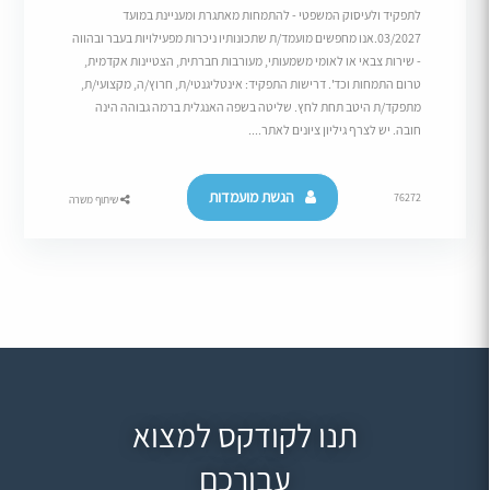
לתפקיד ולעיסוק המשפטי - להתמחות מאתגרת ומעניינת במועד
03/2027.אנו מחפשים מועמד/ת שתכונותיו ניכרות מפעילויות בעבר ובהווה
- שירות צבאי או לאומי משמעותי, מעורבות חברתית, הצטיינות אקדמית,
טרום התמחות וכד'. דרישות התפקיד: אינטליגנטי/ת, חרוץ/ה, מקצועי/ת,
מתפקד/ת היטב תחת לחץ. שליטה בשפה האנגלית ברמה גבוהה הינה
חובה. יש לצרף גיליון ציונים לאתר....
הגשת מועמדות
76272
שיתוף משרה
תנו לקודקס למצוא
עבורכם