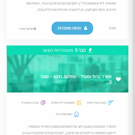
ומעשית: ליווי עסקאות נדל״ן, ייזום וקידום תכניות בניין עיר, התחדשות
עירונית, מיסוי מקרקעין, וכן ליטיגציה אזרחית ומינהלית בתח...
הגשת מועמדות
76280
שיתוף משרה
כבר 5
מועמדויות הוגשו
משרד גדול ומוביל - מחלקת נזיקין - מועד
0...
נמצא בחוד החנית
מקצוענות ללא פשרות
עבודה מאתגרת
מקום שהוא בית
למשרד המתמחה במגוון רחב של תחומים במשפט האזרחי והמסחרי,
דרוש/ה מתמחה כריזמטי/ת ומרשים/ה, ייצוגי/ת ובעל/ת מוטיבציה גבוהה