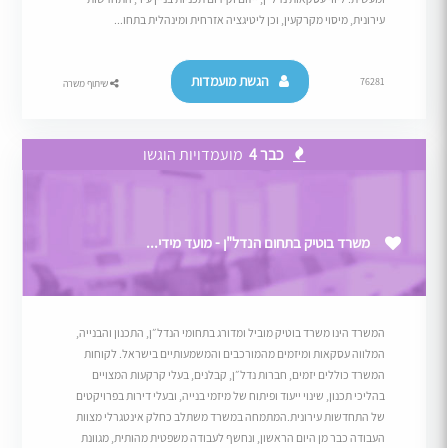
עירונית, מיסוי מקרקעין, וכן ליטיגציה אזרחית ומינהלית בתחו...
הגשת מועמדות
76281
שיתוף משרה
כבר 4
מועמדויות הוגשו
משרד בוטיק בתחום הנדל"ן - מועד מידי...
המשרד הינו משרד בוטיק מוביל ומדורג בתחומי הנדל״ן, התכנון והבנייה,
המלווה עסקאות ומיזמים מהמורכבים והמשמעותיים בישראל. לקוחות
המשרד כוללים יזמים, חברות נדל״ן, קבלנים, בעלי קרקעות המצויים
בהליכי תכנון, שינוי ייעוד ופיתוח של מיזמי בנייה, ובעלי דירות בפרויקטים
של התחדשות עירונית.המתמחה במשרד משתלב כחלק אינטגרלי מצוות
העבודה כבר מן היום הראשון, ונחשף לעבודה משפטית מהותית, מגוונת