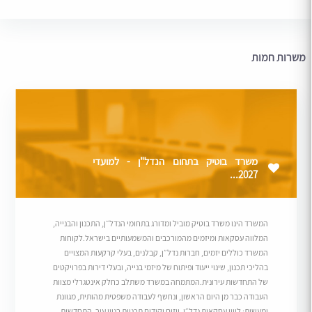
משרות חמות
משרד בוטיק בתחום הנדל"ן - למועדי
2027...
המשרד הינו משרד בוטיק מוביל ומדורג בתחומי הנדל״ן, התכנון והבנייה,
המלווה עסקאות ומיזמים מהמורכבים והמשמעותיים בישראל.לקוחות
המשרד כוללים יזמים, חברות נדל״ן, קבלנים, בעלי קרקעות המצויים
בהליכי תכנון, שינוי ייעוד ופיתוח של מיזמי בנייה, ובעלי דירות בפרויקטים
של התחדשות עירונית.המתמחה במשרד משתלב כחלק אינטגרלי מצוות
העבודה כבר מן היום הראשון, ונחשף לעבודה משפטית מהותית, מגוונת
ומעשית: ליווי עסקאות נדל״ן, ייזום וקידום תכניות בניין עיר, התחדשות