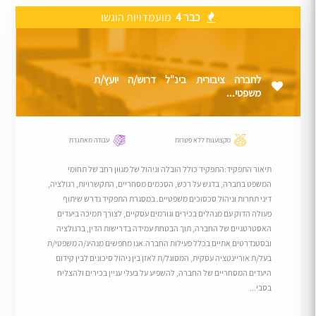
כבר 4
מועמדויות הוגשו
לחברה ציבורית בינ"ל דרוש/ה יועץ/ת
משפטי...
מקצוענות ללא פשרות
עבודה מאתגרת
תיאור התפקיד:התפקיד כולל הובלה וניהול של מגוון רחב של תחומי
המשפט בחברה, בדגש על רכש, הסכמים מסחריים, התקשרויות, רגולציה,
דיני תחרות וניהול סכסוכים משפטיים. במסגרת התפקיד נדרש שיתוף
פעולה הדוק עם מנהלים בכירים וגורמים עסקיים, לצורך תמיכה ביעדים
האסטרטגיים של החברה, תוך הבטחת עמידה בדרישות הדין, ברגולציה
ובסטנדרטים אתיים בכלל פעילות החברה.אנו מחפשים מנהיג/ה משפטי/ת
בעל/ת אוריינטציה עסקית, המסוגל/ת לאזן בין ניהול סיכונים לבין קידום
היעדים המסחריים של החברה, להשפיע על בעלי עניין בכירים ולהצליח
בסבי...