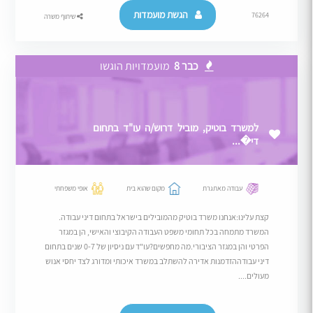
הגשת מועמדות
76264
שיתוף משרה
כבר 8
מועמדויות הוגשו
למשרד בוטיק, מוביל דרוש/ה עו"ד בתחום
די�...
עבודה מאתגרת
מקום שהוא בית
אופי משפחתי
קצת עלינו:אנחנו משרד בוטיק מהמובילים בישראל בתחום דיני עבודה.
המשרד מתמחה בכל תחומי משפט העבודה הקיבוצי והאישי, הן במגזר
הפרטי והן במגזר הציבורי.מה מחפשים?עו"ד עם ניסיון של 0-7 שנים בתחום
דיני עבודההזדמנות אדירה להשתלב במשרד איכותי ומדורג לצד יחסי אנוש
מעולים....