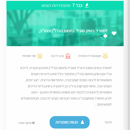
כבר 7
מועמדויות הוגשו
למשרד בוטיק מוביל בתחום הנדל"ן והתו"ב,
�...
מקצוענות ללא פשרות
קרוב לרכבת
אופי משפחתי
למשרד בוטיק המונה 3 עו"ד ומוביל בתחום הנדל"ן והתכנון והבניה, דרו/ש
עו"ד עם ניסיון בתחום הנדל"ן.התפקיד כולל סיוע בליווי פרויקטים
משמעותיים לרבות הסכמי קומבינציה, התחדשות עירונית, ייצוג יזמים,
הסכמי מכר, מיסוי מקרקעין וכיו"ב וכן ליטיגציה.ניסיון בליווי הליכים
משפטיים (ליטיגציה) לרבות ייצוג משפטי במוסדות התכנון - יהווה
יתרון.המשרד ממוקם בר"ג באזור הבורסה (קרוב לרכבת). תנאים מעולים
למתאימים!...
הגשת מועמדות
76278
שיתוף משרה