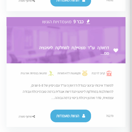
הגשת מועמדות
76282
שיתוף משרה
כבר 9
מועמדויות הוגשו
דרוש/ה עו"ד מצטיין/ת למחלקת ליטיגציה
מס...
קרוב לרכבת
מקצוענות ללא פשרות
מתגאה בצמיחה אורגנית
למשרד איכותי ובינוני בגודלו דרוש/ה עו"ד עם ניסיון של 6-8 שנים,
להשתלבות במחלקת ליטיגציהנדרשת אנגלית ברמה טובה!יכולת עבודה
עצמאית, סדר וארגון ויכולת ביטוי ברמה גבוהה....
הגשת מועמדות
76279
שיתוף משרה