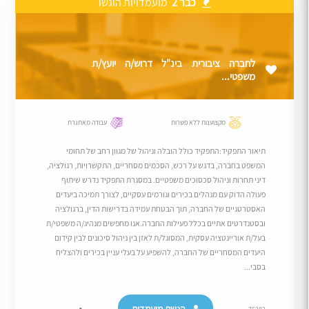
כבר 2
מועמדויות הוגשו
לחברה ציבורית בינ"ל דרוש/ה יועץ/ת
משפטי...
מקצוענות ללא פשרות
עבודה מאתגרת
תיאור התפקיד:התפקיד כולל הובלה וניהול של מגוון רחב של תחומי
המשפט בחברה, בדגש על רכש, הסכמים מסחריים, התקשרויות, רגולציה,
דיני תחרות וניהול סכסוכים משפטיים. במסגרת התפקיד נדרש שיתוף
פעולה הדוק עם מנהלים בכירים וגורמים עסקיים, לצורך תמיכה ביעדים
האסטרטגיים של החברה, תוך הבטחת עמידה בדרישות הדין, ברגולציה
ובסטנדרטים אתיים בכלל פעילות החברה.אנו מחפשים מנהיג/ה משפטי/ת
בעל/ת אוריינטציה עסקית, המסוגל/ת לאזן בין ניהול סיכונים לבין קידום
היעדים המסחריים של החברה, להשפיע על בעלי עניין בכירים ולהצליח
בסבי...