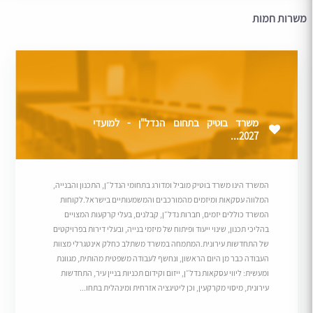
משרות חמות
משרד בוטיק בתחום הנדל"ן - למועדי
2027...
המשרד הינו משרד בוטיק מוביל ומדורג בתחומי הנדל״ן, התכנון והבנייה,
המלווה עסקאות ומיזמים מהמורכבים והמשמעותיים בישראל.לקוחות
המשרד כוללים יזמים, חברות נדל״ן, קבלנים, בעלי קרקעות המצויים
בהליכי תכנון, שינוי ייעוד ופיתוח של מיזמי בנייה, ובעלי דירות בפרויקטים
של התחדשות עירונית.המתמחה במשרד משתלב כחלק אינטגרלי מצוות
העבודה כבר מן היום הראשון, ונחשף לעבודה משפטית מהותית, מגוונת
ומעשית: ליווי עסקאות נדל״ן, ייזום וקידום תכניות בניין עיר, התחדשות
עירונית, מיסוי מקרקעין, וכן ליטיגציה אזרחית ומינהלית בתחו...