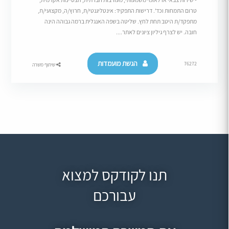
טרום התמחות וכד'. דרישות התפקיד: אינטליגנטי/ת, חרוץ/ה, מקצועי/ת,
מתפקד/ת היטב תחת לחץ. שליטה בשפה האנגלית ברמה גבוהה הינה
חובה. יש לצרף גיליון ציונים לאתר....
הגשת מועמדות
76272
שיתוף משרה
תנו לקודקס למצוא
עבורכם