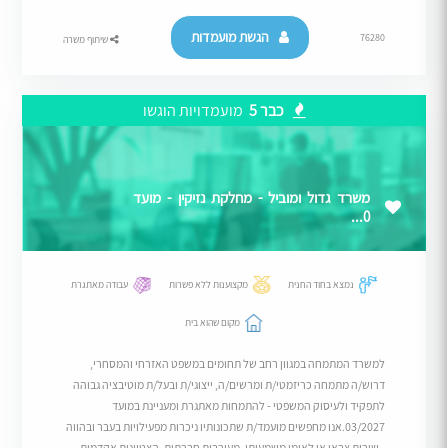
הגשת מועמדות
76280
שיתוף משרה
כבר 5
מועמדויות הוגשו
משרד גדול ומוביל - מחלקת נזיקין - מועד
0...
נמצא בחוד החנית
מקצוענות ללא פשרות
עבודה מאתגרת
מקום שהוא בית
למשרד המתמחה במגוון רחב של תחומים במשפט האזרחי והמסחרי,
דרוש/ה מתמחה כריזמטי/ת ומרשים/ה, ייצוגי/ת ובעל/ת מוטיבציה גבוהה
לתפקיד ולעיסוק המשפטי - להתמחות מאתגרת ומעניינת במועד
03/2027.אנו מחפשים מועמד/ת שתכונותיו ניכרות מפעילויות בעבר ובהווה
- שירות צבאי או לאומי משמעותי, מעורבות חברתית, הצטיינות אקדמית,