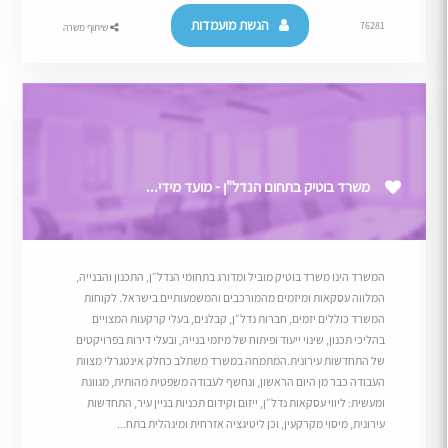
הגשת מועמדות
76281
שיתוף משרה
משרד בוטיק בתחום הנדל"ן - מועד מידי...
המשרד הינו משרד בוטיק מוביל ומדורג בתחומי הנדל״ן, התכנון והבנייה,
המלווה עסקאות ומיזמים מהמורכבים והמשמעותיים בישראל. לקוחות
המשרד כוללים יזמים, חברות נדל״ן, קבלנים, בעלי קרקעות המצויים
בהליכי תכנון, שינוי ייעוד ופיתוח של מיזמי בנייה, ובעלי דירות בפרויקטים
של התחדשות עירונית.המתמחה במשרד משתלב כחלק אינטגרלי מצוות
העבודה כבר מן היום הראשון, ונחשף לעבודה משפטית מהותית, מגוונת
ומעשית: ליווי עסקאות נדל״ן, ייזום וקידום תכניות בניין עיר, התחדשות
עירונית, מיסוי מקרקעין, וכן ליטיגציה אזרחית ומינהלית בתח...