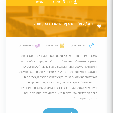
כבר 3
מועמדויות הוגשו
דרוש/ה עו״ד מצטיין/ת למשרד בוטיק מוביל
...
נמצא בחוד החנית
אופי משפחתי
עבודה מאתגרת
למשרד העומד בחוד החנית של סכסוכי העבודה הגדולים והמשמעותיים
במשק, דרוש/ה עו״ד מצטיין/ת למשרה מלאה.התפקיד יכלול התמחות
והתמקצעות במשפט העבודה הקיבוצי, ומעורבות בהליכים משפטיים
ובמשאים ומתנים מרכזיים, לצד ייעוץ שוטף וניהול תיקים במסגרת משפט
העבודה הפרטי.מתאים לעורכי דין בעלי תודעה חברתית, בעלי בסיס
מקצועי ומשפטי איתן בדיני עבודה, שמכירים את המשפט הקיבוצי
ומעוניינים להעמיק ולהתמקצע בו, בעבודה מול ה״שחקנים״ המרכזיים
ביותר.המשרד מתאפיין ביחסים בינאישיים מצוינים, במהירות תגובה
ושירות, ובהקפדה על רמה מ...