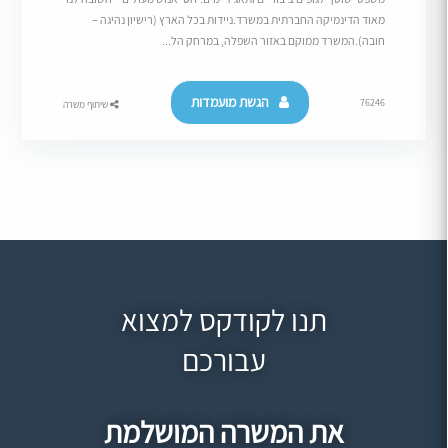
מאוד הדינמיקה החברתית במשרד.​ניידות בכל הארץ (רישיון נהיגה –
חובה).המשרד ממוקם באזור השפלה, במרחק הל...
הגשת מועמדות
76246
שיתוף משרה
תנו לקודקס למצוא
עבורכם
את המשרה המושלמת