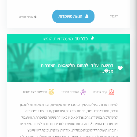
הגשת מועמדות
76247
שיתוף משרה
כבר 10
מועמדויות הוגשו
דרוש.ה עו"ד לתחום הליטיגציה האזרחית
מנ�...
קרוב לרכבת
העובדים במרכז
מקצוענות ללא פשרות
למשרד מדורג ובעל מוניטין המייצג רשויות מקומיות, ועדות מקומיות לתכנון
ובניה, תאגידי מים וביוב, חברות עירוניות ועוד עורך/ת דין עם דרייב גבוה
להשתלבות במשרדנו!המשרד מאופיין באווירה נעימה ומשפחתית ומתגמל
את עובדיו בהתאם.​📍 מה אנחנו מחפשים?חריצות ונכונות לעבודה מאומצת
(חובה).​תשוקה לליטיגציה מנהלית, אזרחית ונזיקית.​יכולת ליווי וייעוץ
משפטי שוטף לגופים ציבוריים ותאגידי מים.​יחסי אנוש מעולים – חשובה לנו