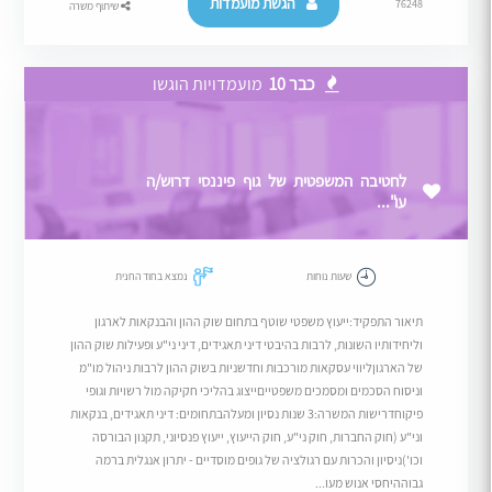
הגשת מועמדות
76248
שיתוף משרה
כבר 10
מועמדויות הוגשו
לחטיבה המשפטית של גוף פיננסי דרוש/ה
עו"...
שעות נוחות
נמצא בחוד החנית
תיאור התפקיד:ייעוץ משפטי שוטף בתחום שוק ההון והבנקאות לארגון
וליחידותיו השונות, לרבות בהיבטי דיני תאגידים, דיני ני"ע ופעילות שוק ההון
של הארגוןליווי עסקאות מורכבות וחדשניות בשוק ההון לרבות ניהול מו"מ
וניסוח הסכמים ומסמכים משפטייםייצוג בהליכי חקיקה מול רשויות וגופי
פיקוחדרישות המשרה:3 שנות נסיון ומעלהבתחומים: דיני תאגידים, בנקאות
וני"ע (חוק החברות, חוק ני"ע, חוק הייעוץ, ייעוץ פנסיוני, תקנון הבורסה
וכו')ניסיון והכרות עם רגולציה של גופים מוסדיים - יתרון אנגלית ברמה
גבוההיחסי אנוש מעו...