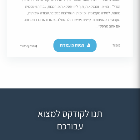
הנדל”ן, המימון והבנקאות, תוך ליווי עסקאות מורכבות, עבודה משפטית
מגוונת, למידה מקצועית יומיומית והשתלבות בסביבת עבודה איכותית,
מקצועית ומשפחתית. קיימת אפשרות להשתלב במשרת טרום-התמחות.
אם אתם מחפשי...
הגשת מועמדות
76262
שיתוף משרה
תנו לקודקס למצוא
עבורכם