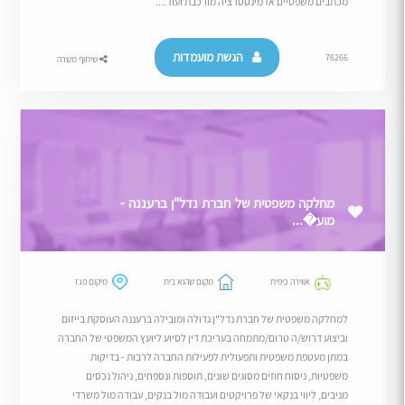
מכתבים משפטיים אדמינסטרציה מורכבת ועוד....
הגשת מועמדות
76266
שיתוף משרה
מחלקה משפטית של חברת נדל"ן ברעננה -
מוע�...
אווירה כיפית
מקום שהוא בית
מיקום פגז
למחלקה משפטית של חברת נדל"ן גדולה ומובילה ברעננה העוסקת בייזום
וביצוע דרוש/ה טרום/מתמחה בעריכת דין לסיוע ליועץ המשפטי של החברה
במתן מעטפת משפטית ותפעולית לפעילות החברה לרבות - בדיקות
משפטיות, ניסוח חוזים מסוגים שונים, תוספות ונספחים, ניהול נכסים
מניבים, ליווי בנקאי של פרויקטים ועבודה מול בנקים, עבודה מול משרדי