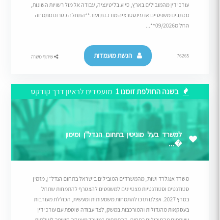
עורכי דין מהמובילים בארץ, סיוע בליטיגציה, עבודה אל מול רשויות השונות,
מכתבים משפטיים אדמינסטרציה מורכבת ועוד.**התחלה כטרום מתמחה
החל מ09/2026**...
הגשת מועמדות
76265
שיתוף משרה
בשנה החולפת זומנו 1
מועמדים לראיון דרך קודקס
למשרד בעל מוניטין בתחום הנדל"ן ומימון
�...
משרד אנגלרד ושות’, מהמשרדים המובילים בישראל בתחום הנדל”ן, מזמין
סטודנטים וסטודנטיות מצטיינים למשפטים להצטרף להתמחות שתחל
במרץ 2027. אצלנו תזכו להתמחות משמעותית ומעשית, הכוללת מעורבות
בעסקאות מהגדולות והמורכבות במשק, לצד עבודה שוטפת עם עורכי דין
ושותפים מהמובילים בתחום. ההתמחות במשרד מעניקה חשיפה לעולמות