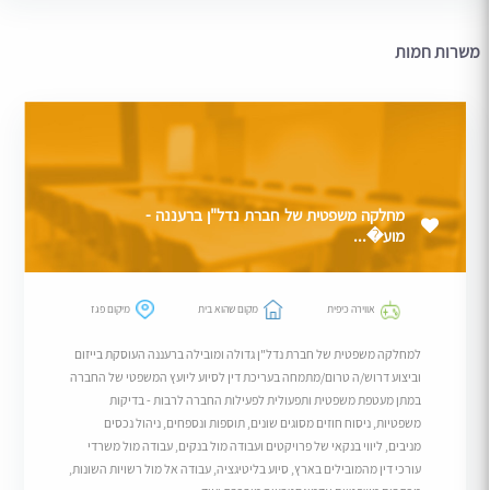
משרות חמות
מחלקה משפטית של חברת נדל"ן ברעננה -
מוע�...
אווירה כיפית
מקום שהוא בית
מיקום פגז
למחלקה משפטית של חברת נדל"ן גדולה ומובילה ברעננה העוסקת בייזום
וביצוע דרוש/ה טרום/מתמחה בעריכת דין לסיוע ליועץ המשפטי של החברה
במתן מעטפת משפטית ותפעולית לפעילות החברה לרבות - בדיקות
משפטיות, ניסוח חוזים מסוגים שונים, תוספות ונספחים, ניהול נכסים
מניבים, ליווי בנקאי של פרויקטים ועבודה מול בנקים, עבודה מול משרדי
עורכי דין מהמובילים בארץ, סיוע בליטיגציה, עבודה אל מול רשויות השונות,