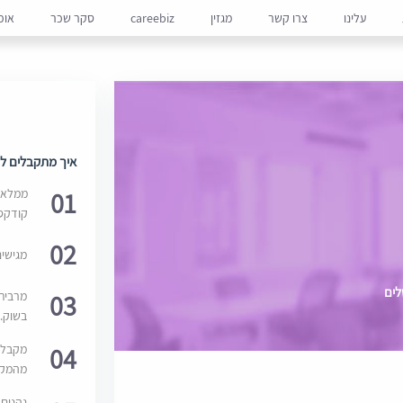
עלינו
צרו קשר
מגזין
careebiz
סקר שכר
אופ
איך מתקבלים למ
01
ממלאים
קודקס
02
מגישי
לים
03
מרבית
בשוק. 
04
מקבלי
מהמקור
נהנים 