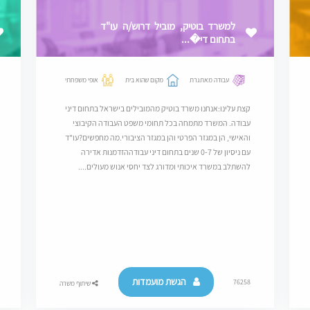
למשרד בוטיק, מוביל דרוש/ה עו"ד
בתחום די�...
עבודה מאתגרת
מקום שהוא בית
אופי משפחתי
קצת עלינו:אנחנו משרד בוטיק מהמובילים בישראל בתחום דיני
עבודה. המשרד מתמחה בכל תחומי משפט העבודה הקיבוצי
והאישי, הן במגזר הפרטי והן במגזר הציבורי.מה מחפשים?עו"ד
עם ניסיון של 0-7 שנים בתחום דיני עבודההזדמנות אדירה
להשתלב במשרד איכותי ומדורג לצד יחסי אנוש מעולים....
הגשת מועמדות
76258
שיתוף משרה