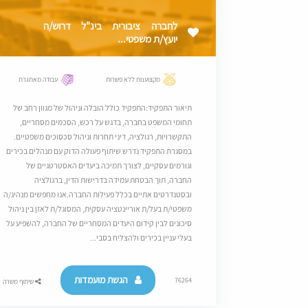
לחברה ציבורית בינ"ל דרוש/ה
יועץ/ת משפטי...
מקצוענות ללא פשרות
עבודה מאתגרת
תיאור התפקיד:התפקיד כולל הובלה וניהול של מגוון רחב של
תחומי המשפט בחברה, בדגש על רכש, הסכמים מסחריים,
התקשרויות, רגולציה, דיני תחרות וניהול סכסוכים משפטיים.
במסגרת התפקיד נדרש שיתוף פעולה הדוק עם מנהלים בכירים
וגורמים עסקיים, לצורך תמיכה ביעדים האסטרטגיים של
החברה, תוך הבטחת עמידה בדרישות הדין, ברגולציה
ובסטנדרטים אתיים בכלל פעילות החברה.אנו מחפשים מנהיג/ה
משפטי/ת בעל/ת אוריינטציה עסקית, המסוגל/ת לאזן בין ניהול
סיכונים לבין קידום היעדים המסחריים של החברה, להשפיע על
בעלי עניין בכירים ולהצליח בסבי...
הגשת מועמדות
76264
שיתוף משרה