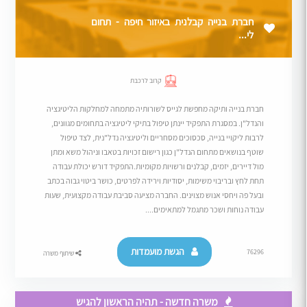
חברת בנייה קבלנית באיזור חיפה - תחום
לי...
קרוב לרכבת
חברת בנייה ותיקה מחפשת לגייס לשורותיה מתמחה למחלקות הליטיגציה
והנדל"ן. במסגרת התפקיד יינתן טיפול בתיקי ליטיגציה בתחומים מגוונים,
לרבות ליקויי בנייה, סכסוכים מסחריים וליטיגציה נדל"נית, לצד טיפול
שוטף בנושאים מתחום הנדל"ן כגון רישום זכויות בטאבו וניהול משא ומתן
מול דיירים, יזמים, קבלנים ורשויות מקומיות.התפקיד דורש יכולת עבודה
תחת לחץ ובריבוי משימות, יסודיות וירידה לפרטים, כושר ביטוי גבוה בכתב
ובעל פה ויחסי אנוש מצוינים. החברה מציעה סביבת עבודה מקצועית, שעות
עבודה נוחות ושכר מתגמל למתאימים....
הגשת מועמדות
76296
שיתוף משרה
משרה חדשה - תהיה הראשון להגיש