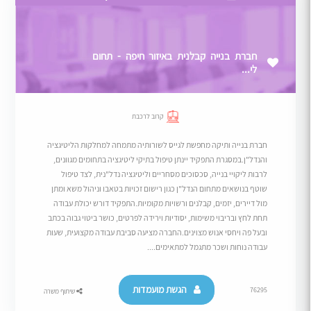
חברת בנייה קבלנית באיזור חיפה - תחום
לי...
קרוב לרכבת
חברת בנייה ותיקה מחפשת לגייס לשורותיה מתמחה למחלקות הליטיגציה
והנדל"ן.במסגרת התפקיד יינתן טיפול בתיקי ליטיגציה בתחומים מגוונים,
לרבות ליקויי בנייה, סכסוכים מסחריים וליטיגציה נדל"נית, לצד טיפול
שוטף בנושאים מתחום הנדל"ן כגון רישום זכויות בטאבו וניהול משא ומתן
מול דיירים, יזמים, קבלנים ורשויות מקומיות.התפקיד דורש יכולת עבודה
תחת לחץ ובריבוי משימות, יסודיות וירידה לפרטים, כושר ביטוי גבוה בכתב
ובעל פה ויחסי אנוש מצוינים.החברה מציעה סביבת עבודה מקצועית, שעות
עבודה נוחות ושכר מתגמל למתאימים....
הגשת מועמדות
76295
שיתוף משרה