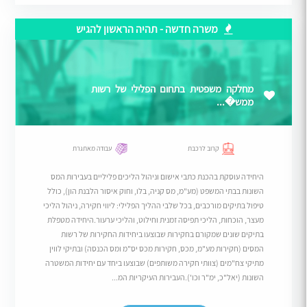
משרה חדשה - תהיה הראשון להגיש
מחלקה משפטית בתחום הפלילי של רשות
ממש�...
קרוב לרכבת
עבודה מאתגרת
היחידה עוסקת בהכנת כתבי אישום וניהול הליכים פליליים בעבירות המס
השונות בבתי המשפט (מע"מ, מס קניה, בלו, וחוק איסור הלבנת הון), כולל
טיפול בתיקים מורכבים, בכל שלבי ההליך הפלילי: ליווי חקירה, ניהול הליכי
מעצר, הוכחות, הליכי תפיסה זמנית וחילוט, והליכי ערעור.היחידה מטפלת
בתיקים שונים שמקורם בחקירות שבוצעו ביחידות החקירות של רשות
המסים (חקירות מע"מ, מכס, חקירות מכס יס"מ ומס הכנסה) ובתיקי לווין
מתיקי צח"מים (צוותי חקירה משותפים) שבוצעו ביחד עם יחידות המשטרה
השונות (יאל"כ, ימ"ר וכו').העבירות העיקריות המ...