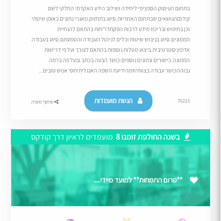
בתחום העיסוק הספציפי ליחידה ושילוב הידע האקדמי החלקי לשם
קידוםהנושאים שבתחום האחריות.סיוע בתחזוק מאגרי נתונים באופן שיטתי
וכן בחיפוש ובריכוז מידע לרבות הפקתדו"חות בהתאם להנחיית
הממונים.סיוע בגיבוש שיטות וכלים לניהול העבודה והטמעתם.סיוע בעבודה
אדמיניסטרטיבית.ביצוע מטלות נוספות בהתאם לצורך ועל פי דרישות
הממונה.כישורים ונתונים נוספים:כושר הבעה בכתב ובעל פה ברמה
גבוההכושר עבודה בצוותיוזמהידיעת השפה האנגליתיחסי אנוש טובים...
הגשת מועמדות
76215
שיתוף משרה
בשנה החולפת זומנו 8
מועמדים לראיון דרך קודקס
**טרום התמחות** למועד מיידי...