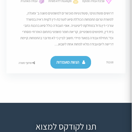
סביבת עבודה מפנקת
מקצוענות ללא פשרות
עבודה מאתגרת
דרושים סטודנטים / סטודנטיות מוכשרים למשפטים משנה ב' ומעלה,
למשרת טרום התמחות הכוללת סיוע לעורכת-דין לקוית ראיה במשרד
עורכי-דין גדול במחלקת ליטיגציה. אופי העבודה כולל סיוע בהכנת כתבי
בית דין, חיפושים משפטיים, קריאת חומר משפטי בתחום האזרחי-מסחרי
וכד'.תחילת עבודה במועד מיידי.חשוב לציין כי לא מדובר בהתמחות.קיימת
דרישה ליום עבודה מלא לפחות אחת לשבוע....
הגשת מועמדות
76168
שיתוף משרה
תנו לקודקס למצוא