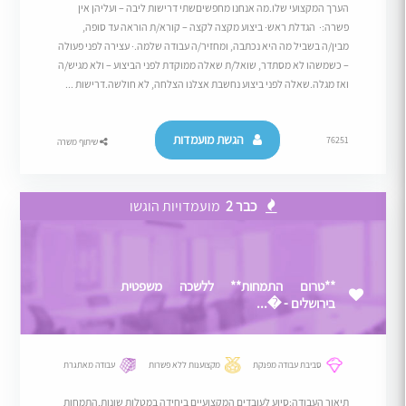
הערך המקצועי שלו.מה אנחנו מחפשיםשתי דרישות ליבה – ועליהן אין
פשרה:· הגדלת ראש· ביצוע מקצה לקצה – קורא/ת הוראה עד סופה,
מבין/ה בשביל מה היא נכתבה, ומחזיר/ה עבודה שלמה.· עצירה לפני פעולה
– כשמשהו לא מסתדר, שואל/ת שאלה ממוקדת לפני הביצוע – ולא מגיש/ה
ואז מגלה.שאלה לפני ביצוע נחשבת אצלנו הצלחה, לא חולשה.דרישות ...
הגשת מועמדות
76251
שיתוף משרה
כבר 2
מועמדויות הוגשו
**טרום התמחות** ללשכה משפטית
בירושלים - �...
סביבת עבודה מפנקת
מקצוענות ללא פשרות
עבודה מאתגרת
תיאור העבודה:סיוע לעובדים המקצועיים ביחידה במטלות שונות.התמחות