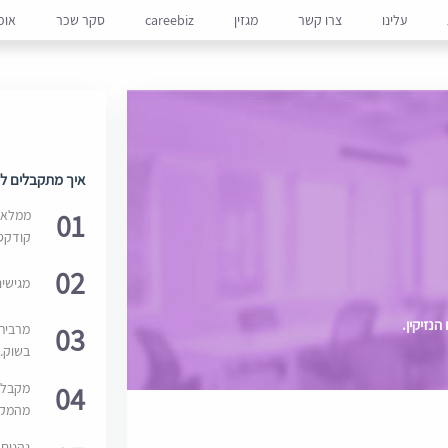
עלינו
צרו קשר
מגזין
careebiz
סקר שכר
אופ
איך מתקבלים למ
01
ממלאים
קודקס
02
מגישי
נזיקין.
03
מרבית
בשוק. 
04
מקבלי
מהמקור
נהנים 