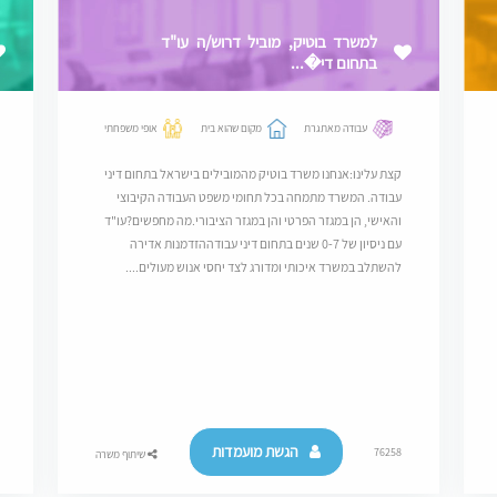
למשרד בוטיק, מוביל דרוש/ה עו"ד
בתחום די�...
עבודה מאתגרת
מקום שהוא בית
אופי משפחתי
קצת עלינו:אנחנו משרד בוטיק מהמובילים בישראל בתחום דיני
עבודה. המשרד מתמחה בכל תחומי משפט העבודה הקיבוצי
והאישי, הן במגזר הפרטי והן במגזר הציבורי.מה מחפשים?עו"ד
עם ניסיון של 0-7 שנים בתחום דיני עבודההזדמנות אדירה
להשתלב במשרד איכותי ומדורג לצד יחסי אנוש מעולים....
הגשת מועמדות
76258
שיתוף משרה