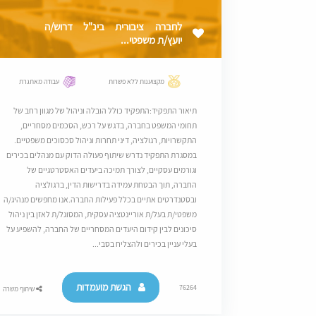
לחברה ציבורית בינ"ל דרוש/ה
יועץ/ת משפטי...
מקצוענות ללא פשרות
עבודה מאתגרת
תיאור התפקיד:התפקיד כולל הובלה וניהול של מגוון רחב של
תחומי המשפט בחברה, בדגש על רכש, הסכמים מסחריים,
התקשרויות, רגולציה, דיני תחרות וניהול סכסוכים משפטיים.
במסגרת התפקיד נדרש שיתוף פעולה הדוק עם מנהלים בכירים
וגורמים עסקיים, לצורך תמיכה ביעדים האסטרטגיים של
החברה, תוך הבטחת עמידה בדרישות הדין, ברגולציה
ובסטנדרטים אתיים בכלל פעילות החברה.אנו מחפשים מנהיג/ה
משפטי/ת בעל/ת אוריינטציה עסקית, המסוגל/ת לאזן בין ניהול
סיכונים לבין קידום היעדים המסחריים של החברה, להשפיע על
בעלי עניין בכירים ולהצליח בסבי...
הגשת מועמדות
76264
שיתוף משרה