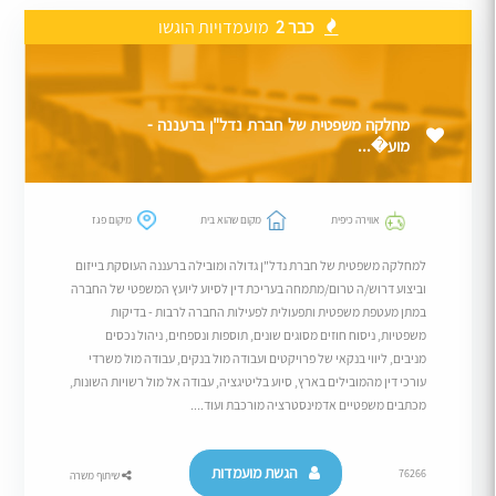
כבר 2
מועמדויות הוגשו
מחלקה משפטית של חברת נדל"ן ברעננה -
מוע�...
אווירה כיפית
מקום שהוא בית
מיקום פגז
למחלקה משפטית של חברת נדל"ן גדולה ומובילה ברעננה העוסקת בייזום
וביצוע דרוש/ה טרום/מתמחה בעריכת דין לסיוע ליועץ המשפטי של החברה
במתן מעטפת משפטית ותפעולית לפעילות החברה לרבות - בדיקות
משפטיות, ניסוח חוזים מסוגים שונים, תוספות ונספחים, ניהול נכסים
מניבים, ליווי בנקאי של פרויקטים ועבודה מול בנקים, עבודה מול משרדי
עורכי דין מהמובילים בארץ, סיוע בליטיגציה, עבודה אל מול רשויות השונות,
מכתבים משפטיים אדמינסטרציה מורכבת ועוד....
הגשת מועמדות
76266
שיתוף משרה