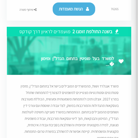
הגשת מועמדות
76265
שיתוף משרה
בשנה החולפת זומנו 2
מועמדים לראיון דרך קודקס
למשרד בעל מוניטין בתחום הנדל"ן ומימון
�...
משרד אנגלרד ושות’, מהמשרדים המובילים בישראל בתחום הנדל”ן, מזמין
סטודנטים וסטודנטיות מצטיינים למשפטים להצטרף להתמחות שתחל
במרץ 2027. אצלנו תזכו להתמחות משמעותית ומעשית, הכוללת מעורבות
בעסקאות מהגדולות והמורכבות במשק, לצד עבודה שוטפת עם עורכי דין
ושותפים מהמובילים בתחום. ההתמחות במשרד מעניקה חשיפה לעולמות
הנדל”ן, המימון והבנקאות, תוך ליווי עסקאות מורכבות, עבודה משפטית
מגוונת, למידה מקצועית יומיומית והשתלבות בסביבת עבודה איכותית,
מקצועית ומשפחתית. קיימת אפשרות להשתלב במשרת טרום-התמחות.
אם אתם מחפשי...