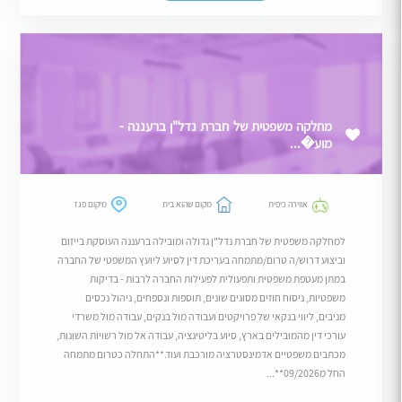
מחלקה משפטית של חברת נדל"ן ברעננה -
מוע�...
אווירה כיפית
מקום שהוא בית
מיקום פגז
למחלקה משפטית של חברת נדל"ן גדולה ומובילה ברעננה העוסקת בייזום
וביצוע דרוש/ה טרום/מתמחה בעריכת דין לסיוע ליועץ המשפטי של החברה
במתן מעטפת משפטית ותפעולית לפעילות החברה לרבות - בדיקות
משפטיות, ניסוח חוזים מסוגים שונים, תוספות ונספחים, ניהול נכסים
מניבים, ליווי בנקאי של פרויקטים ועבודה מול בנקים, עבודה מול משרדי
עורכי דין מהמובילים בארץ, סיוע בליטיגציה, עבודה אל מול רשויות השונות,
מכתבים משפטיים אדמינסטרציה מורכבת ועוד.**התחלה כטרום מתמחה
החל מ09/2026**...