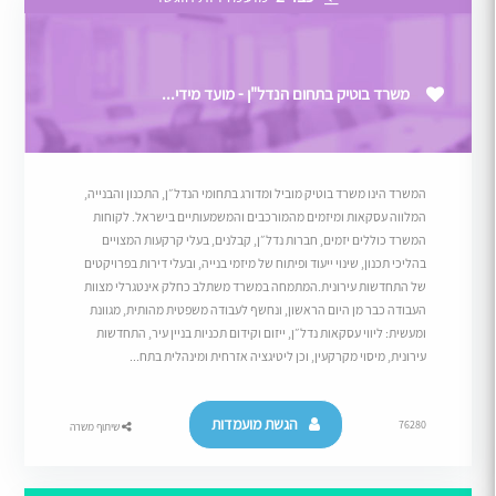
משרד בוטיק בתחום הנדל"ן - מועד מידי...
המשרד הינו משרד בוטיק מוביל ומדורג בתחומי הנדל״ן, התכנון והבנייה,
המלווה עסקאות ומיזמים מהמורכבים והמשמעותיים בישראל. לקוחות
המשרד כוללים יזמים, חברות נדל״ן, קבלנים, בעלי קרקעות המצויים
בהליכי תכנון, שינוי ייעוד ופיתוח של מיזמי בנייה, ובעלי דירות בפרויקטים
של התחדשות עירונית.המתמחה במשרד משתלב כחלק אינטגרלי מצוות
העבודה כבר מן היום הראשון, ונחשף לעבודה משפטית מהותית, מגוונת
ומעשית: ליווי עסקאות נדל״ן, ייזום וקידום תכניות בניין עיר, התחדשות
עירונית, מיסוי מקרקעין, וכן ליטיגציה אזרחית ומינהלית בתח...
הגשת מועמדות
76280
שיתוף משרה