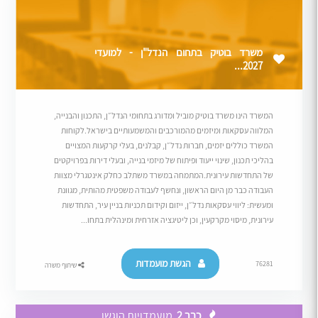
משרד בוטיק בתחום הנדל"ן - למועדי
2027...
המשרד הינו משרד בוטיק מוביל ומדורג בתחומי הנדל״ן, התכנון והבנייה,
המלווה עסקאות ומיזמים מהמורכבים והמשמעותיים בישראל.לקוחות
המשרד כוללים יזמים, חברות נדל״ן, קבלנים, בעלי קרקעות המצויים
בהליכי תכנון, שינוי ייעוד ופיתוח של מיזמי בנייה, ובעלי דירות בפרויקטים
של התחדשות עירונית.המתמחה במשרד משתלב כחלק אינטגרלי מצוות
העבודה כבר מן היום הראשון, ונחשף לעבודה משפטית מהותית, מגוונת
ומעשית: ליווי עסקאות נדל״ן, ייזום וקידום תכניות בניין עיר, התחדשות
עירונית, מיסוי מקרקעין, וכן ליטיגציה אזרחית ומינהלית בתחו...
הגשת מועמדות
76281
שיתוף משרה
כבר 2
מועמדויות הוגשו