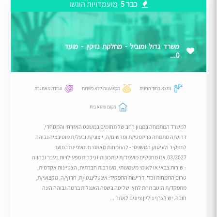
כבר 5
מועמדויות הוגשו
משרד גדול ומוביל - מחלקת נזיקין - מועד
0...
נמצא בחוד החנית
מקצוענות ללא פשרות
עבודה מאתגרת
מקום שהוא בית
למשרד המתמחה במגוון רחב של תחומים במשפט האזרחי והמסחרי,
דרוש/ה מתמחה כריזמטי/ת ומרשים/ה, ייצוגי/ת ובעל/ת מוטיבציה גבוהה
לתפקיד ולעיסוק המשפטי - להתמחות מאתגרת ומעניינת במועד
03/2027.אנו מחפשים מועמד/ת שתכונותיו ניכרות מפעילויות בעבר ובהווה
- שירות צבאי או לאומי משמעותי, מעורבות חברתית, הצטיינות אקדמית,
טרום התמחות וכד'. דרישות התפקיד: אינטליגנטי/ת, חרוץ/ה, מקצועי/ת,
מתפקד/ת היטב תחת לחץ. שליטה בשפה האנגלית ברמה גבוהה הינה
חובה. יש לצרף גיליון ציונים לאתר....