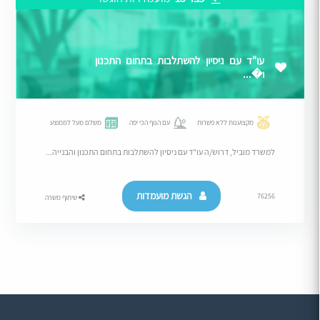
עו"ד עם ניסיון להשתלבות בתחום התכנון
ו�...
מקצוענות ללא פשרות
עם הנוף הכי יפה
משלם מעל לממוצע
למשרד מוביל, דרוש/ה עו"ד עם ניסיון להשתלבות בתחום התכנון והבנייה...
הגשת מועמדות
76256
שיתוף משרה