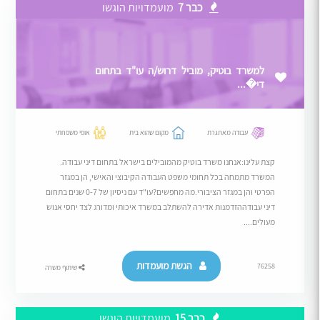
כבר 7
מועמדויות הוגשו
למשרד בוטיק, מוביל דרוש/ה עו"ד בתחום
די�...
עבודה מאתגרת
מקום שהוא בית
אופי משפחתי
קצת עלינו:אנחנו משרד בוטיק מהמובילים בישראל בתחום דיני עבודה.
המשרד מתמחה בכל תחומי משפט העבודה הקיבוצי והאישי, הן במגזר
הפרטי והן במגזר הציבורי.מה מחפשים?עו"ד עם ניסיון של 0-7 שנים בתחום
דיני עבודההזדמנות אדירה להשתלב במשרד איכותי ומדורג לצד יחסי אנוש
מעולים....
הגשת מועמדות
76258
שיתוף משרה
כבר 15
מועמדויות הוגשו