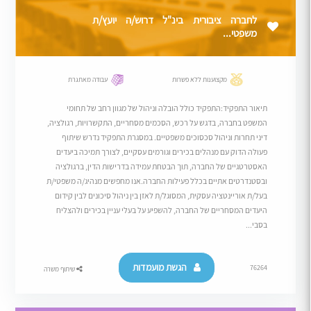
לחברה ציבורית בינ"ל דרוש/ה יועץ/ת
משפטי...
מקצוענות ללא פשרות
עבודה מאתגרת
תיאור התפקיד:התפקיד כולל הובלה וניהול של מגוון רחב של תחומי
המשפט בחברה, בדגש על רכש, הסכמים מסחריים, התקשרויות, רגולציה,
דיני תחרות וניהול סכסוכים משפטיים. במסגרת התפקיד נדרש שיתוף
פעולה הדוק עם מנהלים בכירים וגורמים עסקיים, לצורך תמיכה ביעדים
האסטרטגיים של החברה, תוך הבטחת עמידה בדרישות הדין, ברגולציה
ובסטנדרטים אתיים בכלל פעילות החברה.אנו מחפשים מנהיג/ה משפטי/ת
בעל/ת אוריינטציה עסקית, המסוגל/ת לאזן בין ניהול סיכונים לבין קידום
היעדים המסחריים של החברה, להשפיע על בעלי עניין בכירים ולהצליח
בסבי...
הגשת מועמדות
76264
שיתוף משרה