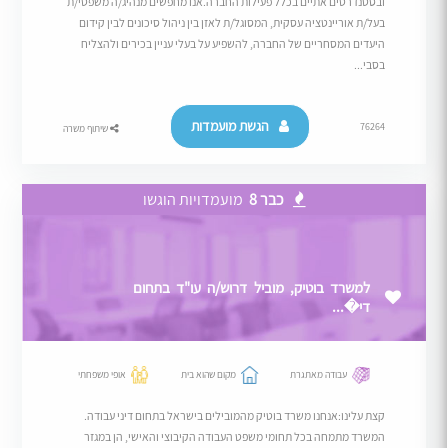
ובסטנדרטים אתיים בכלל פעילות החברה.אנו מחפשים מנהיג/ה משפטי/ת
בעל/ת אוריינטציה עסקית, המסוגל/ת לאזן בין ניהול סיכונים לבין קידום
היעדים המסחריים של החברה, להשפיע על בעלי עניין בכירים ולהצליח
בסבי...
הגשת מועמדות
76264
שיתוף משרה
כבר 8
מועמדויות הוגשו
למשרד בוטיק, מוביל דרוש/ה עו"ד בתחום
די�...
עבודה מאתגרת
מקום שהוא בית
אופי משפחתי
קצת עלינו:אנחנו משרד בוטיק מהמובילים בישראל בתחום דיני עבודה.
המשרד מתמחה בכל תחומי משפט העבודה הקיבוצי והאישי, הן במגזר