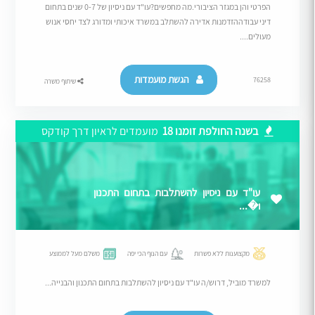
הפרטי והן במגזר הציבורי.מה מחפשים?עו"ד עם ניסיון של 0-7 שנים בתחום
דיני עבודההזדמנות אדירה להשתלב במשרד איכותי ומדורג לצד יחסי אנוש
מעולים....
הגשת מועמדות
76258
שיתוף משרה
בשנה החולפת זומנו 18
מועמדים לראיון דרך קודקס
עו"ד עם ניסיון להשתלבות בתחום התכנון
ו�...
מקצוענות ללא פשרות
עם הנוף הכי יפה
משלם מעל לממוצע
למשרד מוביל, דרוש/ה עו"ד עם ניסיון להשתלבות בתחום התכנון והבנייה...