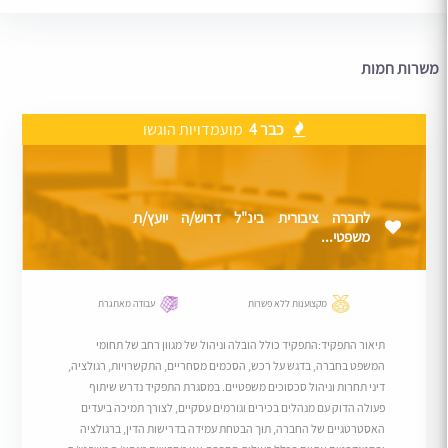
משרות חמות
כבר 4
מועמדויות הוגשו
לחברה ציבורית בינ"ל דרוש/ה יועץ/ת
משפטי...
מקצוענות ללא פשרות
עבודה מאתגרת
תיאור התפקיד:התפקיד כולל הובלה וניהול של מגוון רחב של תחומי
המשפט בחברה, בדגש על רכש, הסכמים מסחריים, התקשרויות, רגולציה,
דיני תחרות וניהול סכסוכים משפטיים. במסגרת התפקיד נדרש שיתוף
פעולה הדוק עם מנהלים בכירים וגורמים עסקיים, לצורך תמיכה ביעדים
האסטרטגיים של החברה, תוך הבטחת עמידה בדרישות הדין, ברגולציה