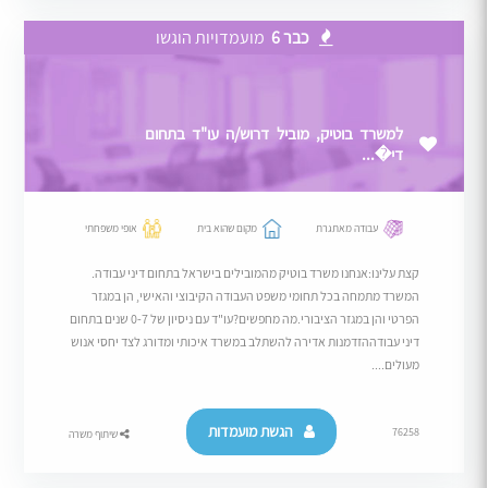
כבר 6
מועמדויות הוגשו
למשרד בוטיק, מוביל דרוש/ה עו"ד בתחום
די�...
עבודה מאתגרת
מקום שהוא בית
אופי משפחתי
קצת עלינו:אנחנו משרד בוטיק מהמובילים בישראל בתחום דיני עבודה.
המשרד מתמחה בכל תחומי משפט העבודה הקיבוצי והאישי, הן במגזר
הפרטי והן במגזר הציבורי.מה מחפשים?עו"ד עם ניסיון של 0-7 שנים בתחום
דיני עבודההזדמנות אדירה להשתלב במשרד איכותי ומדורג לצד יחסי אנוש
מעולים....
הגשת מועמדות
76258
שיתוף משרה