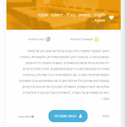
לחברה ציבורית בינ"ל דרוש/ה יועץ/ת
משפטי...
מקצוענות ללא פשרות
עבודה מאתגרת
תיאור התפקיד:התפקיד כולל הובלה וניהול של מגוון רחב של תחומי
המשפט בחברה, בדגש על רכש, הסכמים מסחריים, התקשרויות, רגולציה,
דיני תחרות וניהול סכסוכים משפטיים. במסגרת התפקיד נדרש שיתוף
פעולה הדוק עם מנהלים בכירים וגורמים עסקיים, לצורך תמיכה ביעדים
האסטרטגיים של החברה, תוך הבטחת עמידה בדרישות הדין, ברגולציה
ובסטנדרטים אתיים בכלל פעילות החברה.אנו מחפשים מנהיג/ה משפטי/ת
בעל/ת אוריינטציה עסקית, המסוגל/ת לאזן בין ניהול סיכונים לבין קידום
היעדים המסחריים של החברה, להשפיע על בעלי עניין בכירים ולהצליח
בסבי...
הגשת מועמדות
76264
שיתוף משרה