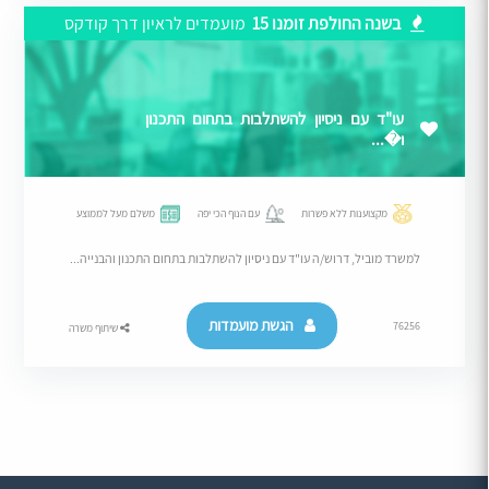
בשנה החולפת זומנו 15
מועמדים לראיון דרך קודקס
עו"ד עם ניסיון להשתלבות בתחום התכנון
ו�...
מקצוענות ללא פשרות
עם הנוף הכי יפה
משלם מעל לממוצע
למשרד מוביל, דרוש/ה עו"ד עם ניסיון להשתלבות בתחום התכנון והבנייה...
הגשת מועמדות
76256
שיתוף משרה