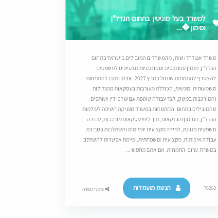
למשרד בעל מוניטין בתחום הנדל"ן
ומימון �...
משרד אנגלרד ושות’, מהמשרדים המובילים בישראל בתחום
הנדל”ן, מזמין סטודנטים וסטודנטיות מצטיינים למשפטים
להצטרף להתמחות שתחל במרץ 2027. אצלנו תזכו להתמחות
משמעותית ומעשית, הכוללת מעורבות בעסקאות מהגדולות
והמורכבות במשק, לצד עבודה שוטפת עם עורכי דין ושותפים
מהמובילים בתחום. ההתמחות במשרד מעניקה חשיפה לעולמות
הנדל”ן, המימון והבנקאות, תוך ליווי עסקאות מורכבות, עבודה
משפטית מגוונת, למידה מקצועית יומיומית והשתלבות בסביבת
עבודה איכותית, מקצועית ומשפחתית. קיימת אפשרות להשתלב
במשרת טרום-התמחות. אם אתם מחפשי...
הגשת מועמדות
76262
שיתוף משרה