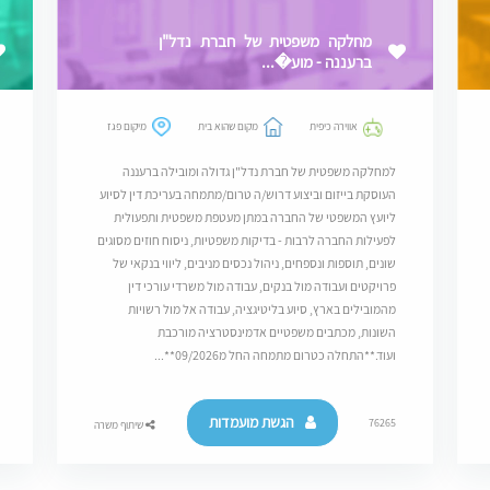
מחלקה משפטית של חברת נדל"ן
ברעננה - מוע�...
אווירה כיפית
מקום שהוא בית
מיקום פגז
למחלקה משפטית של חברת נדל"ן גדולה ומובילה ברעננה
העוסקת בייזום וביצוע דרוש/ה טרום/מתמחה בעריכת דין לסיוע
ליועץ המשפטי של החברה במתן מעטפת משפטית ותפעולית
לפעילות החברה לרבות - בדיקות משפטיות, ניסוח חוזים מסוגים
שונים, תוספות ונספחים, ניהול נכסים מניבים, ליווי בנקאי של
פרויקטים ועבודה מול בנקים, עבודה מול משרדי עורכי דין
מהמובילים בארץ, סיוע בליטיגציה, עבודה אל מול רשויות
השונות, מכתבים משפטיים אדמינסטרציה מורכבת
ועוד.**התחלה כטרום מתמחה החל מ09/2026**...
הגשת מועמדות
76265
שיתוף משרה