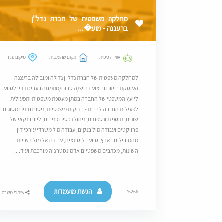
מחלקה משפטית של חברת נדל"ן
ברעננה - מוע�...
אווירה כיפית
מקום שהוא בית
מיקום פגז
למחלקה משפטית של חברת נדל"ן גדולה ומובילה ברעננה
העוסקת בייזום וביצוע דרוש/ה טרום/מתמחה בעריכת דין לסיוע
ליועץ המשפטי של החברה במתן מעטפת משפטית ותפעולית
לפעילות החברה לרבות - בדיקות משפטיות, ניסוח חוזים מסוגים
שונים, תוספות ונספחים, ניהול נכסים מניבים, ליווי בנקאי של
פרויקטים ועבודה מול בנקים, עבודה מול משרדי עורכי דין
מהמובילים בארץ, סיוע בליטיגציה, עבודה אל מול רשויות
השונות, מכתבים משפטיים אדמינסטרציה מורכבת ועוד....
הגשת מועמדות
76266
שיתוף משרה