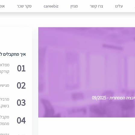
עלינו
צרו קשר
מגזין
careebiz
סקר שכר
אופ
איך מתקבלים למ
01
ממלאים
קודקס
02
מגישי
 המסחרית - 09/2025
03
מרבית
בשוק. 
04
מקבלי
מהמקור
נהנים 