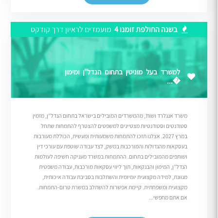
בשנה החולפת זומנו 4
מועמדים לראיון דרך קודקס
למשרד בעל מוניטין בתחום הנדל"ן ומימון
�...
משרד אנגלרד ושות’, מהמשרדים המובילים בישראל בתחום הנדל”ן, מזמין
סטודנטים וסטודנטיות מצטיינים למשפטים להצטרף להתמחות שתחל
במרץ 2027. אצלנו תזכו להתמחות משמעותית ומעשית, הכוללת מעורבות
בעסקאות מהגדולות והמורכבות במשק, לצד עבודה שוטפת עם עורכי דין
ושותפים מהמובילים בתחום. ההתמחות במשרד מעניקה חשיפה לעולמות
הנדל”ן, המימון והבנקאות, תוך ליווי עסקאות מורכבות, עבודה משפטית
מגוונת, למידה מקצועית יומיומית והשתלבות בסביבת עבודה איכותית,
מקצועית ומשפחתית. קיימת אפשרות להשתלב במשרת טרום-התמחות.
אם אתם מחפשי...