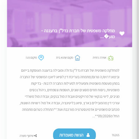
מחלקה משפטית של חברת נדל"ן ברעננה -
מוע�...
אווירה כיפית
מקום שהוא בית
מיקום פגז
למחלקה משפטית של חברת נדל"ן גדולה ומובילה ברעננה העוסקת בייזום
וביצוע דרוש/ה טרום/מתמחה בעריכת דין לסיוע ליועץ המשפטי של החברה
במתן מעטפת משפטית ותפעולית לפעילות החברה לרבות - בדיקות
משפטיות, ניסוח חוזים מסוגים שונים, תוספות ונספחים, ניהול נכסים
מניבים, ליווי בנקאי של פרויקטים ועבודה מול בנקים, עבודה מול משרדי
עורכי דין מהמובילים בארץ, סיוע בליטיגציה, עבודה אל מול רשויות השונות,
מכתבים משפטיים אדמינסטרציה מורכבת ועוד.**התחלה כטרום מתמחה
החל מ09/2026**...
הגשת מועמדות
76265
שיתוף משרה