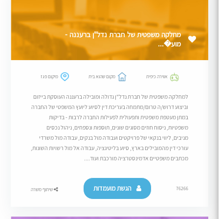
מחלקה משפטית של חברת נדל"ן ברעננה -
מוע�...
אווירה כיפית
מקום שהוא בית
מיקום פגז
למחלקה משפטית של חברת נדל"ן גדולה ומובילה ברעננה העוסקת בייזום
וביצוע דרוש/ה טרום/מתמחה בעריכת דין לסיוע ליועץ המשפטי של החברה
במתן מעטפת משפטית ותפעולית לפעילות החברה לרבות - בדיקות
משפטיות, ניסוח חוזים מסוגים שונים, תוספות ונספחים, ניהול נכסים
מניבים, ליווי בנקאי של פרויקטים ועבודה מול בנקים, עבודה מול משרדי
עורכי דין מהמובילים בארץ, סיוע בליטיגציה, עבודה אל מול רשויות השונות,
מכתבים משפטיים אדמינסטרציה מורכבת ועוד....
הגשת מועמדות
76266
שיתוף משרה