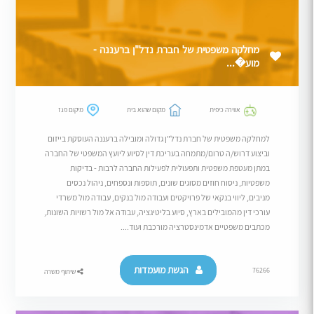
מחלקה משפטית של חברת נדל"ן ברעננה -
מוע�...
אווירה כיפית
מקום שהוא בית
מיקום פגז
למחלקה משפטית של חברת נדל"ן גדולה ומובילה ברעננה העוסקת בייזום
וביצוע דרוש/ה טרום/מתמחה בעריכת דין לסיוע ליועץ המשפטי של החברה
במתן מעטפת משפטית ותפעולית לפעילות החברה לרבות - בדיקות
משפטיות, ניסוח חוזים מסוגים שונים, תוספות ונספחים, ניהול נכסים
מניבים, ליווי בנקאי של פרויקטים ועבודה מול בנקים, עבודה מול משרדי
עורכי דין מהמובילים בארץ, סיוע בליטיגציה, עבודה אל מול רשויות השונות,
מכתבים משפטיים אדמינסטרציה מורכבת ועוד....
הגשת מועמדות
76266
שיתוף משרה