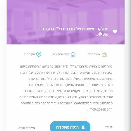
מחלקה משפטית של חברת נדל"ן ברעננה -
מוע�...
אווירה כיפית
מקום שהוא בית
מיקום פגז
למחלקה משפטית של חברת נדל"ן גדולה ומובילה ברעננה העוסקת בייזום
וביצוע דרוש/ה טרום/מתמחה בעריכת דין לסיוע ליועץ המשפטי של החברה
במתן מעטפת משפטית ותפעולית לפעילות החברה לרבות - בדיקות
משפטיות, ניסוח חוזים מסוגים שונים, תוספות ונספחים, ניהול נכסים
מניבים, ליווי בנקאי של פרויקטים ועבודה מול בנקים, עבודה מול משרדי
עורכי דין מהמובילים בארץ, סיוע בליטיגציה, עבודה אל מול רשויות השונות,
מכתבים משפטיים אדמינסטרציה מורכבת ועוד.**התחלה כטרום מתמחה
החל מ09/2026**...
הגשת מועמדות
76265
שיתוף משרה