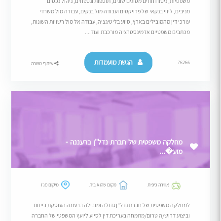
משפטיות, ניסוח חוזים מסוגים שונים, תוספות ונספחים, ניהול נכסים
מניבים, ליווי בנקאי של פרויקטים ועבודה מול בנקים, עבודה מול משרדי
עורכי דין מהמובילים בארץ, סיוע בליטיגציה, עבודה אל מול רשויות השונות,
מכתבים משפטיים אדמינסטרציה מורכבת ועוד....
הגשת מועמדות
76266
שיתוף משרה
מחלקה משפטית של חברת נדל"ן ברעננה -
מוע�...
אווירה כיפית
מקום שהוא בית
מיקום פגז
למחלקה משפטית של חברת נדל"ן גדולה ומובילה ברעננה העוסקת בייזום
וביצוע דרוש/ה טרום/מתמחה בעריכת דין לסיוע ליועץ המשפטי של החברה