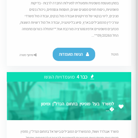
במתן מעטפת משפטית ותפעולית לפעילות החברה לרבות - בדיקות
משפטיות, ניסוח חוזים מסוגים שונים, תוספות ונספחים, ניהול נכסים
מניבים, ליווי בנקאי של פרויקטים ועבודה מול בנקים, עבודה מול משרדי
עורכי דין מהמובילים בארץ, סיוע בליטיגציה, עבודה אל מול רשויות השונות,
מכתבים משפטיים אדמינסטרציה מורכבת ועוד.**התחלה כטרום מתמחה
החל מ09/2026**...
הגשת מועמדות
76265
שיתוף משרה
כבר 4
מועמדויות הוגשו
למשרד בעל מוניטין בתחום הנדל"ן ומימון
�...
משרד אנגלרד ושות’, מהמשרדים המובילים בישראל בתחום הנדל”ן, מזמין
סטודנטים וסטודנטיות מצטיינים למשפטים להצטרף להתמחות שתחל