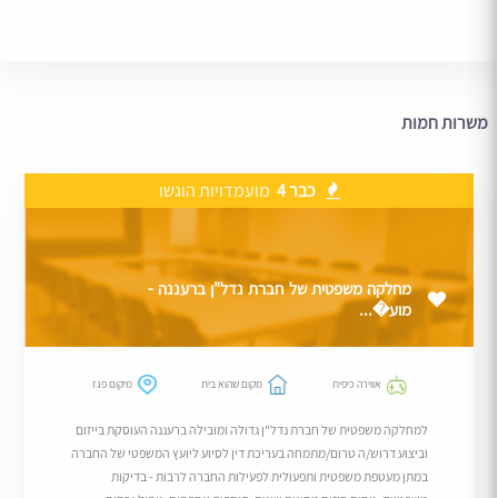
משרות חמות
כבר 4
מועמדויות הוגשו
מחלקה משפטית של חברת נדל"ן ברעננה -
מוע�...
אווירה כיפית
מקום שהוא בית
מיקום פגז
למחלקה משפטית של חברת נדל"ן גדולה ומובילה ברעננה העוסקת בייזום
וביצוע דרוש/ה טרום/מתמחה בעריכת דין לסיוע ליועץ המשפטי של החברה
במתן מעטפת משפטית ותפעולית לפעילות החברה לרבות - בדיקות