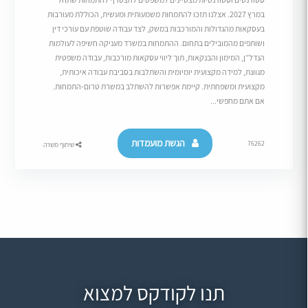
במרץ 2027. אצלנו תזכו להתמחות משמעותית ומעשית, הכוללת מעורבות
בעסקאות מהגדולות והמורכבות במשק, לצד עבודה שוטפת עם עורכי דין
ושותפים מהמובילים בתחום. ההתמחות במשרד מעניקה חשיפה לעולמות
הנדל”ן, המימון והבנקאות, תוך ליווי עסקאות מורכבות, עבודה משפטית
מגוונת, למידה מקצועית יומיומית והשתלבות בסביבת עבודה איכותית,
מקצועית ומשפחתית. קיימת אפשרות להשתלב במשרת טרום-התמחות.
אם אתם מחפשי...
הגשת מועמדות
76262
שיתוף משרה
תנו לקודקס למצוא