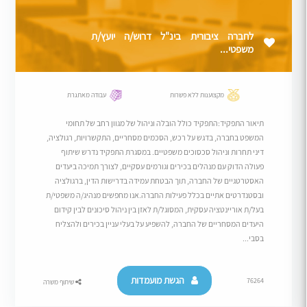
לחברה ציבורית בינ"ל דרוש/ה יועץ/ת
משפטי...
מקצוענות ללא פשרות
עבודה מאתגרת
תיאור התפקיד:התפקיד כולל הובלה וניהול של מגוון רחב של תחומי
המשפט בחברה, בדגש על רכש, הסכמים מסחריים, התקשרויות, רגולציה,
דיני תחרות וניהול סכסוכים משפטיים. במסגרת התפקיד נדרש שיתוף
פעולה הדוק עם מנהלים בכירים וגורמים עסקיים, לצורך תמיכה ביעדים
האסטרטגיים של החברה, תוך הבטחת עמידה בדרישות הדין, ברגולציה
ובסטנדרטים אתיים בכלל פעילות החברה.אנו מחפשים מנהיג/ה משפטי/ת
בעל/ת אוריינטציה עסקית, המסוגל/ת לאזן בין ניהול סיכונים לבין קידום
היעדים המסחריים של החברה, להשפיע על בעלי עניין בכירים ולהצליח
בסבי...
הגשת מועמדות
76264
שיתוף משרה