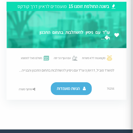
בשנה החולפת זומנו 15
מועמדים לראיון דרך קודקס
עו"ד עם ניסיון להשתלבות בתחום התכנון
ו�...
מקצוענות ללא פשרות
עם הנוף הכי יפה
משלם מעל לממוצע
למשרד מוביל, דרוש/ה עו"ד עם ניסיון להשתלבות בתחום התכנון והבנייה...
הגשת מועמדות
76256
שיתוף משרה