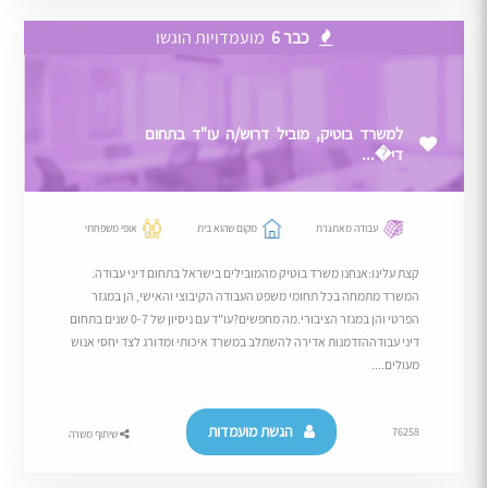
כבר 6
מועמדויות הוגשו
למשרד בוטיק, מוביל דרוש/ה עו"ד בתחום
די�...
עבודה מאתגרת
מקום שהוא בית
אופי משפחתי
קצת עלינו:אנחנו משרד בוטיק מהמובילים בישראל בתחום דיני עבודה.
המשרד מתמחה בכל תחומי משפט העבודה הקיבוצי והאישי, הן במגזר
הפרטי והן במגזר הציבורי.מה מחפשים?עו"ד עם ניסיון של 0-7 שנים בתחום
דיני עבודההזדמנות אדירה להשתלב במשרד איכותי ומדורג לצד יחסי אנוש
מעולים....
הגשת מועמדות
76258
שיתוף משרה