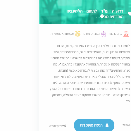
דרוש.ה עו"ד לתחום הליטיגציה
האזרחית מנ�...
קרוב לרכבת
העובדים במרכז
מקצוענות ללא פשרות
למשרד מדורג ובעל מוניטין המייצג רשויות מקומיות, ועדות
מקומיות לתכנון ובניה, תאגידי מים וביוב, חברות עירוניות ועוד
עורך/ת דין עם דרייב גבוה להשתלבות במשרדנו!המשרד מאופיין
באווירה נעימה ומשפחתית ומתגמל את עובדיו בהתאם.​📍 מה
אנחנו מחפשים?חריצות ונכונות לעבודה מאומצת (חובה).​
תשוקה לליטיגציה מנהלית, אזרחית ונזיקית.​יכולת ליווי וייעוץ
משפטי שוטף לגופים ציבוריים ותאגידי מים.​יחסי אנוש מעולים –
חשובה לנו מאוד הדינמיקה החברתית במשרד.​ניידות בכל הארץ
(רישיון נהיגה – חובה).המשרד ממוקם באזור השפלה, במרחק
הל...
הגשת מועמדות
76246
שיתוף משרה