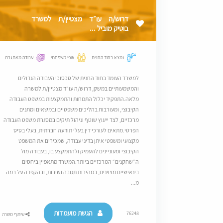
דרוש/ה עו״ד מצטיין/ת למשרד
בוטיק מוביל ...
נמצא בחוד החנית
אופי משפחתי
עבודה מאתגרת
למשרד העומד בחוד החנית של סכסוכי העבודה הגדולים
והמשמעותיים במשק, דרוש/ה עו״ד מצטיין/ת למשרה
מלאה.התפקיד יכלול התמחות והתמקצעות במשפט העבודה
הקיבוצי, ומעורבות בהליכים משפטיים ובמשאים ומתנים
מרכזיים, לצד ייעוץ שוטף וניהול תיקים במסגרת משפט העבודה
הפרטי.מתאים לעורכי דין בעלי תודעה חברתית, בעלי בסיס
מקצועי ומשפטי איתן בדיני עבודה, שמכירים את המשפט
הקיבוצי ומעוניינים להעמיק ולהתמקצע בו, בעבודה מול
ה״שחקנים״ המרכזיים ביותר.המשרד מתאפיין ביחסים
בינאישיים מצוינים, במהירות תגובה ושירות, ובהקפדה על רמה
מ...
הגשת מועמדות
76248
שיתוף משרה