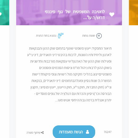
לחטיבה המשפטית של גוף פיננסי
דרוש/ה עו"...
שעות נוחות
נמצא בחוד החנית
תיאור התפקיד:ייעוץ משפטי שוטף בתחום שוק ההון והבנקאות
לארגון וליחידותיו השונות, לרבות בהיבטי דיני תאגידים, דיני ני"ע
ופעילות שוק ההון של הארגוןליווי עסקאות מורכבות וחדשניות
בשוק ההון לרבות ניהול מו"מ וניסוח הסכמים ומסמכים
משפטייםייצוג בהליכי חקיקה מול רשויות וגופי פיקוחדרישות
המשרה:3 שנות נסיון ומעלהבתחומים: דיני תאגידים, בנקאות
וני"ע (חוק החברות, חוק ני"ע, חוק הייעוץ, ייעוץ פנסיוני, תקנון
הבורסה וכו')ניסיון והכרות עם רגולציה של גופים מוסדיים -
יתרון אנגלית ברמה גבוההיחסי אנוש מעו...
הגשת מועמדות
76247
שיתוף משרה