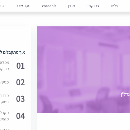
עלינו
צרו קשר
מגזין
careebiz
סקר שכר
אופ
איך מתקבלים למ
01
ממלאים
קודקס
02
מגישי
נדל"ן
03
מרבית
בשוק. 
04
מקבלי
מהמקור
נהנים 