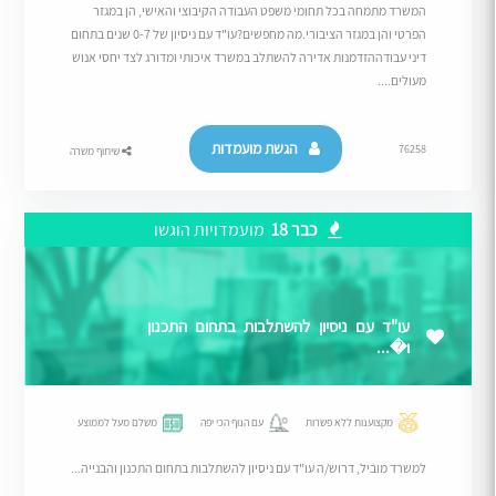
המשרד מתמחה בכל תחומי משפט העבודה הקיבוצי והאישי, הן במגזר
הפרטי והן במגזר הציבורי.מה מחפשים?עו"ד עם ניסיון של 0-7 שנים בתחום
דיני עבודההזדמנות אדירה להשתלב במשרד איכותי ומדורג לצד יחסי אנוש
מעולים....
הגשת מועמדות
76258
שיתוף משרה
כבר 18
מועמדויות הוגשו
עו"ד עם ניסיון להשתלבות בתחום התכנון
ו�...
מקצוענות ללא פשרות
עם הנוף הכי יפה
משלם מעל לממוצע
למשרד מוביל, דרוש/ה עו"ד עם ניסיון להשתלבות בתחום התכנון והבנייה...