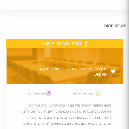
משרות חמות
כבר 4
מועמדויות הוגשו
לחברה ציבורית בינ"ל דרוש/ה יועץ/ת
משפטי...
מקצוענות ללא פשרות
עבודה מאתגרת
תיאור התפקיד:התפקיד כולל הובלה וניהול של מגוון רחב של תחומי
המשפט בחברה, בדגש על רכש, הסכמים מסחריים, התקשרויות, רגולציה,
דיני תחרות וניהול סכסוכים משפטיים. במסגרת התפקיד נדרש שיתוף
פעולה הדוק עם מנהלים בכירים וגורמים עסקיים, לצורך תמיכה ביעדים