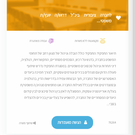
לחברה ציבורית בינ"ל דרוש/ה יועץ/ת
משפטי...
מקצוענות ללא פשרות
עבודה מאתגרת
תיאור התפקיד:התפקיד כולל הובלה וניהול של מגוון רחב של תחומי
המשפט בחברה, בדגש על רכש, הסכמים מסחריים, התקשרויות, רגולציה,
דיני תחרות וניהול סכסוכים משפטיים. במסגרת התפקיד נדרש שיתוף
פעולה הדוק עם מנהלים בכירים וגורמים עסקיים, לצורך תמיכה ביעדים
האסטרטגיים של החברה, תוך הבטחת עמידה בדרישות הדין, ברגולציה
ובסטנדרטים אתיים בכלל פעילות החברה.אנו מחפשים מנהיג/ה משפטי/ת
בעל/ת אוריינטציה עסקית, המסוגל/ת לאזן בין ניהול סיכונים לבין קידום
היעדים המסחריים של החברה, להשפיע על בעלי עניין בכירים ולהצליח
בסבי...
הגשת מועמדות
76264
שיתוף משרה