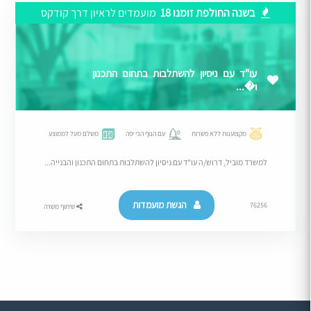
בשנה החולפת זומנו 18
מועמדים לראיון דרך קודקס
עו"ד עם ניסיון להשתלבות בתחום התכנון
ו�...
מקצוענות ללא פשרות
עם הנוף הכי יפה
משלם מעל לממוצע
למשרד מוביל, דרוש/ה עו"ד עם ניסיון להשתלבות בתחום התכנון והבנייה...
הגשת מועמדות
76256
שיתוף משרה