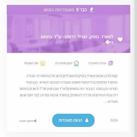
כבר 8
מועמדויות הוגשו
למשרד בוטיק, מוביל דרוש/ה עו"ד בתחום
די�...
עבודה מאתגרת
מקום שהוא בית
אופי משפחתי
קצת עלינו:אנחנו משרד בוטיק מהמובילים בישראל בתחום דיני עבודה.
המשרד מתמחה בכל תחומי משפט העבודה הקיבוצי והאישי, הן במגזר
הפרטי והן במגזר הציבורי.מה מחפשים?עו"ד עם ניסיון של 0-7 שנים בתחום
דיני עבודההזדמנות אדירה להשתלב במשרד איכותי ומדורג לצד יחסי אנוש
מעולים....
הגשת מועמדות
76258
שיתוף משרה