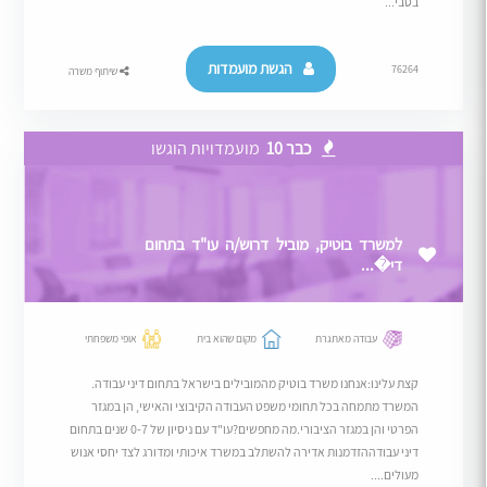
בסבי...
הגשת מועמדות
76264
שיתוף משרה
כבר 10
מועמדויות הוגשו
למשרד בוטיק, מוביל דרוש/ה עו"ד בתחום
די�...
עבודה מאתגרת
מקום שהוא בית
אופי משפחתי
קצת עלינו:אנחנו משרד בוטיק מהמובילים בישראל בתחום דיני עבודה.
המשרד מתמחה בכל תחומי משפט העבודה הקיבוצי והאישי, הן במגזר
הפרטי והן במגזר הציבורי.מה מחפשים?עו"ד עם ניסיון של 0-7 שנים בתחום
דיני עבודההזדמנות אדירה להשתלב במשרד איכותי ומדורג לצד יחסי אנוש
מעולים....