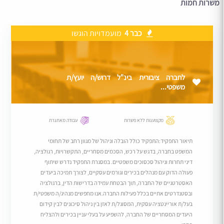
משרות חמות
כבר 4
מועמדויות הוגשו
לחברה ציבורית בינ"ל דרוש/ה יועץ/ת
משפטי...
מקצוענות ללא פשרות
עבודה מאתגרת
תיאור התפקיד:התפקיד כולל הובלה וניהול של מגוון רחב של תחומי
המשפט בחברה, בדגש על רכש, הסכמים מסחריים, התקשרויות, רגולציה,
דיני תחרות וניהול סכסוכים משפטיים. במסגרת התפקיד נדרש שיתוף
פעולה הדוק עם מנהלים בכירים וגורמים עסקיים, לצורך תמיכה ביעדים
האסטרטגיים של החברה, תוך הבטחת עמידה בדרישות הדין, ברגולציה
ובסטנדרטים אתיים בכלל פעילות החברה.אנו מחפשים מנהיג/ה משפטי/ת
בעל/ת אוריינטציה עסקית, המסוגל/ת לאזן בין ניהול סיכונים לבין קידום
היעדים המסחריים של החברה, להשפיע על בעלי עניין בכירים ולהצליח